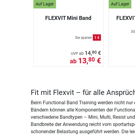
Auf Lager
Auf Lager
FLEXVIT Mini Band
FLEXVI
30
Sie sparen
1 €
80
14,
€
ab
UVP
13,
€
80
ab
Fit mit Flexvit – für alle Anspr
Beim Functional Band Training werden nicht nur 
Bändern können alle Komponenten der Functional Fi
verschiedene Bandtypen – Mini, Multi, Resist und
Bandbreite der Anwendung reicht vom sportartspe
schonender Belastung ausgeführt werden. Die leic