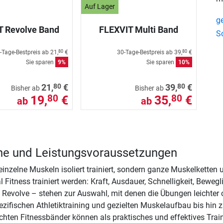
Auf Lager
g
T Revolve Band
FLEXVIT Multi Band
S
-Tage-Bestpreis ab
21,
€
30-Tage-Bestpreis ab
39,
€
80
80
Sie sparen
9%
Sie sparen
10%
80
80
21,
€
39,
€
Bisher ab
Bisher ab
19,
€
35,
€
80
80
ab
ab
üche und Leistungsvoraussetzungen
einzelne Muskeln isoliert trainiert, sondern ganze Muskelkette
tness trainiert werden: Kraft, Ausdauer, Schnelligkeit, Beweglic
 Revolve – stehen zur Auswahl, mit denen die Übungen leichter o
zifischen Athletiktraining und gezielten Muskelaufbau bis hi
hten Fitnessbänder können als praktisches und effektives Trainin