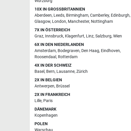
Würzburg
10X IN GROSSBRITANNIEN
Aberdeen
,
Leeds
,
Birmingham
,
Camberley
,
Edinburgh
,
Glasgow
,
London
,
Manchester
,
Nottingham
7X IN ÖSTERREICH
Graz
,
Innsbruck
,
Klagenfurt
,
Linz
,
Salzburg
,
Wien
6X IN DEN NIEDERLANDEN
Amsterdam
,
Bodegraven
,
Den Haag
,
Eindhoven
,
Roosendaal
,
Rotterdam
4X IN DER SCHWEIZ
Basel
,
Bern
,
Lausanne
,
Zürich
2X IN BELGIEN
Antwerpen
,
Brüssel
2X IN FRANKREICH
Lille
,
Paris
DÄNEMARK
Kopenhagen
POLEN
Warschau