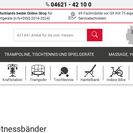
04621 - 42 10 0
tschlands bester Online-Shop
für
69 Fachmärkte vor Ort mit 75 eig
rtgeräte (n-tv+DISQ 2016-2024)
Servicetechnikern
Suchen
TRAMPOLINE, TISCHTENNIS UND SPIELGERÄTE
MASSAGE, Y
Kraftstation
Trampolin
Tischtennis
Hantelbank
Indoor Bike
Fitnessbänder