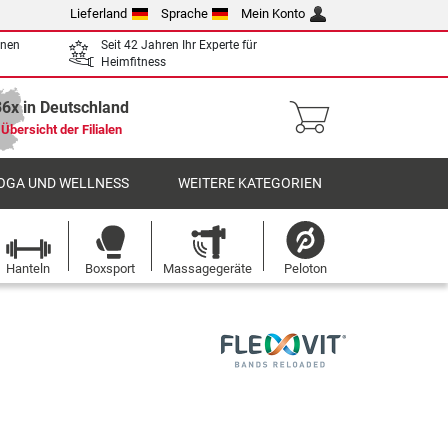
Lieferland
Sprache
Mein Konto
enen
Seit 42 Jahren Ihr Experte für
Heimfitness
36x in Deutschland
Übersicht der Filialen
OGA UND WELLNESS
WEITERE KATEGORIEN
Hanteln
Boxsport
Massagegeräte
Peloton