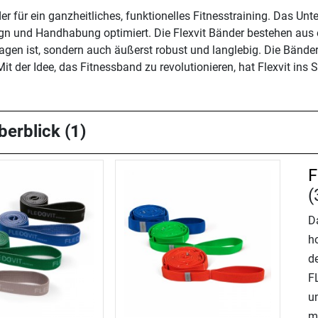
er für ein ganzheitliches, funktionelles Fitnesstraining. Das U
gn und Handhabung optimiert. Die Flexvit Bänder bestehen aus e
ragen ist, sondern auch äußerst robust und langlebig. Die Bän
it der Idee, das Fitnessband zu revolutionieren, hat Flexvit ins
berblick (1)
F
(
D
h
d
F
u
m