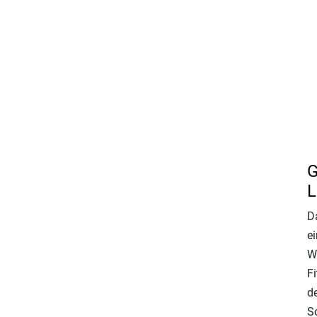
G
L
D
ei
W
Fi
d
So