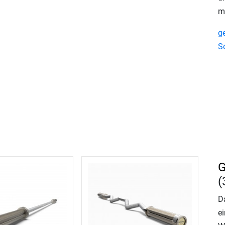
m
g
S
G
(
D
ei