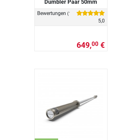
Dumbler Paar 50mm
Bewertungen
(1)
5,0
649,
€
00