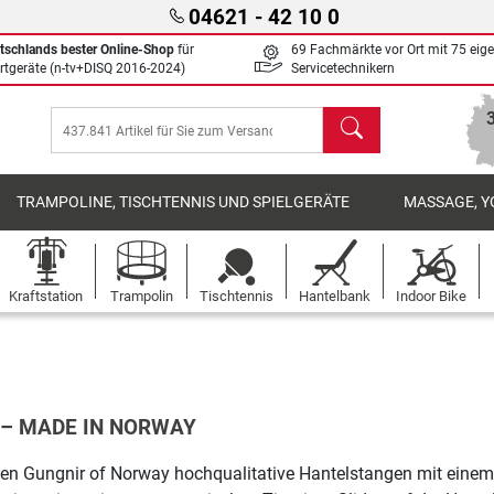
04621 - 42 10 0
tschlands bester Online-Shop
für
69 Fachmärkte vor Ort mit 75 eig
rtgeräte (n-tv+DISQ 2016-2024)
Servicetechnikern
Suchen
TRAMPOLINE, TISCHTENNIS UND SPIELGERÄTE
MASSAGE, Y
Kraftstation
Trampolin
Tischtennis
Hantelbank
Indoor Bike
– MADE IN NORWAY
en Gungnir of Norway hochqualitative Hantelstangen mit einem