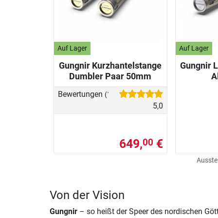
Auf Lager
Auf Lager
Gungnir Kurzhantelstange
Gungnir 
Dumbler Paar 50mm
A
Bewertungen
(1)
5,0
649,
€
00
Ausste
Von der Vision
Gungnir
– so heißt der Speer des nordischen Gött