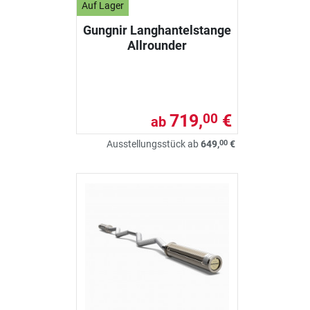
Auf Lager
Gungnir Langhantelstange
Allrounder
719,
€
00
ab
00
Ausstellungsstück ab
649,
€