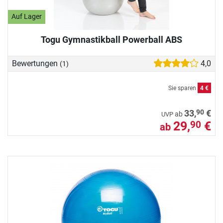
Auf Lager
Togu Gymnastikball Powerball ABS
Bewertungen
4,0
(1)
Sie sparen
4 €
90
33,
€
ab
UVP
29,
€
90
ab