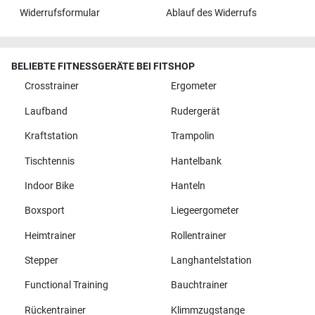
Widerrufsformular
Ablauf des Widerrufs
BELIEBTE FITNESSGERÄTE BEI FITSHOP
Crosstrainer
Ergometer
Laufband
Rudergerät
Kraftstation
Trampolin
Tischtennis
Hantelbank
Indoor Bike
Hanteln
Boxsport
Liegeergometer
Heimtrainer
Rollentrainer
Stepper
Langhantelstation
Functional Training
Bauchtrainer
Rückentrainer
Klimmzugstange