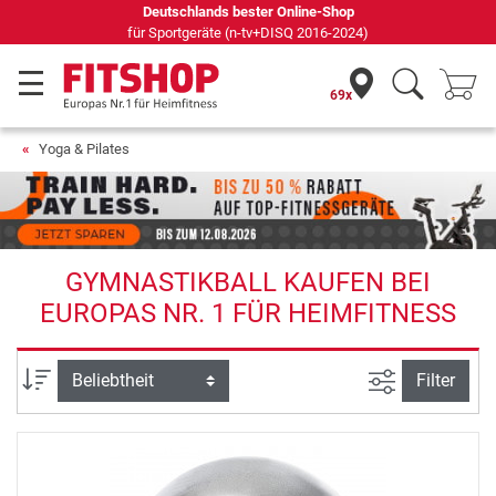
69 Fachmärkte vor Ort mit 75 eigenen Servicetechnikern
69x
Yoga & Pilates
GYMNASTIKBALL KAUFEN BEI
EUROPAS NR. 1 FÜR HEIMFITNESS
Ansicht filte
Sortierung
Filter