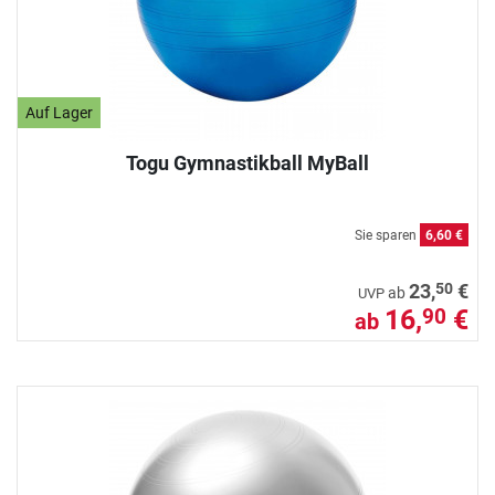
Auf Lager
Togu Gymnastikball MyBall
Sie sparen
6,60 €
50
23,
€
ab
UVP
16,
€
90
ab