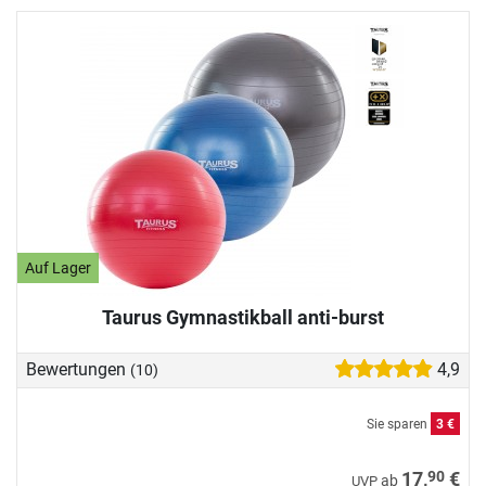
Auf Lager
Taurus Gymnastikball anti-burst
Bewertungen
4,9
(10)
Sie sparen
3 €
90
17,
€
ab
UVP