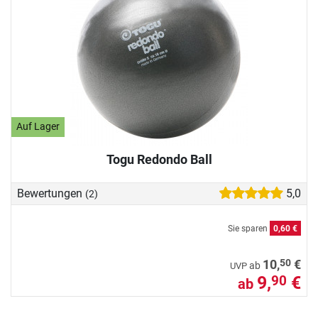
Auf Lager
Togu Redondo Ball
Bewertungen
5,0
(2)
Sie sparen
0,60 €
50
10,
€
ab
UVP
9,
€
90
ab