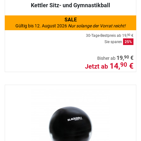
Kettler Sitz- und Gymnastikball
SALE
Gültig bis 12. August 2026
Nur solange der Vorrat reicht!
30-Tage-Bestpreis ab
19,
€
90
Sie sparen
25%
90
19,
€
Bisher ab
14,
€
90
Jetzt ab