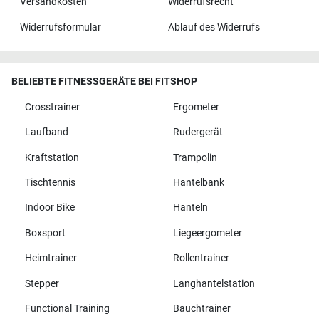
Versandkosten
Widerrufsrecht
Widerrufsformular
Ablauf des Widerrufs
BELIEBTE FITNESSGERÄTE BEI FITSHOP
Crosstrainer
Ergometer
Laufband
Rudergerät
Kraftstation
Trampolin
Tischtennis
Hantelbank
Indoor Bike
Hanteln
Boxsport
Liegeergometer
Heimtrainer
Rollentrainer
Stepper
Langhantelstation
Functional Training
Bauchtrainer