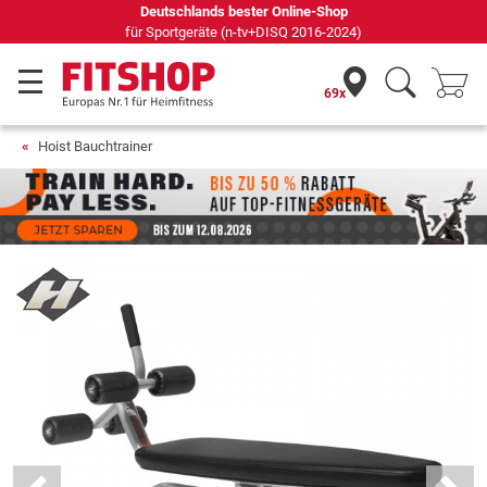
69 Fachmärkte vor Ort mit 75 eigenen Servicetechnikern
69x
Hoist Bauchtrainer