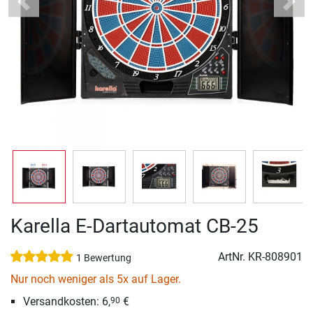
Previous
Next
Karella E-Dartautomat CB-25
ArtNr.
KR-808901
1 Bewertung
Nur noch weniger als 5x auf Lager.
Versandkosten: 6,
€
90