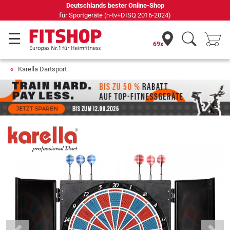
69 Fachmärkte vor Ort mit 75 eigenen Servicetechnikern
69x
Karella Dartsport