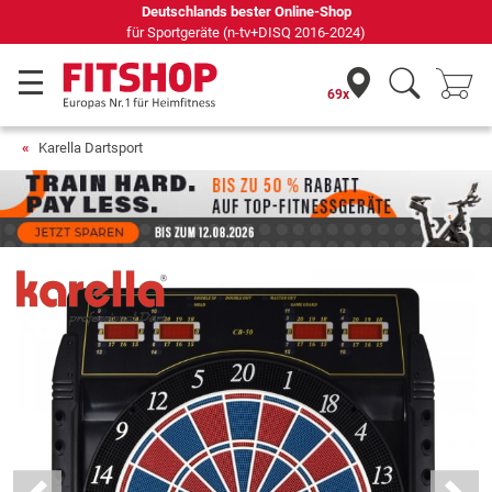
69 Fachmärkte vor Ort mit 75 eigenen Servicetechnikern
69x
Karella Dartsport