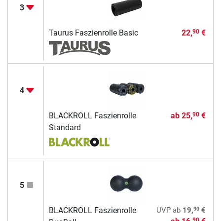
3
Taurus Faszienrolle Basic
22,
€
90
4
BLACKROLL Faszienrolle
ab
25,
€
90
Standard
5
90
BLACKROLL Faszienrolle
UVP
ab
19,
€
90