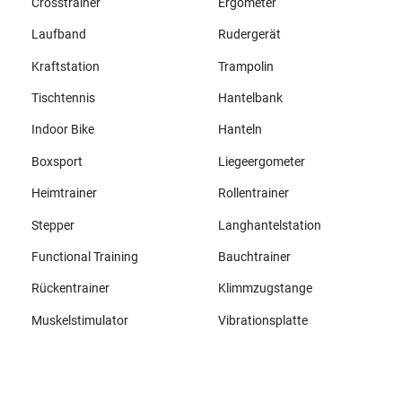
Crosstrainer
Ergometer
Laufband
Rudergerät
Kraftstation
Trampolin
Tischtennis
Hantelbank
Indoor Bike
Hanteln
Boxsport
Liegeergometer
Heimtrainer
Rollentrainer
Stepper
Langhantelstation
Functional Training
Bauchtrainer
Rückentrainer
Klimmzugstange
Muskelstimulator
Vibrationsplatte
Alle Marken