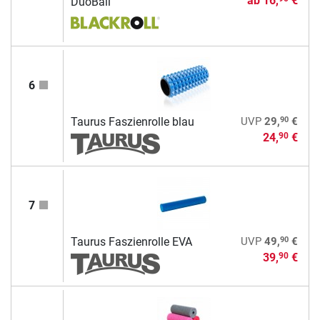
ab
16,
€
DuoBall
6
90
Taurus Faszienrolle blau
UVP
29,
€
24,
€
90
7
90
Taurus Faszienrolle EVA
UVP
49,
€
39,
€
90