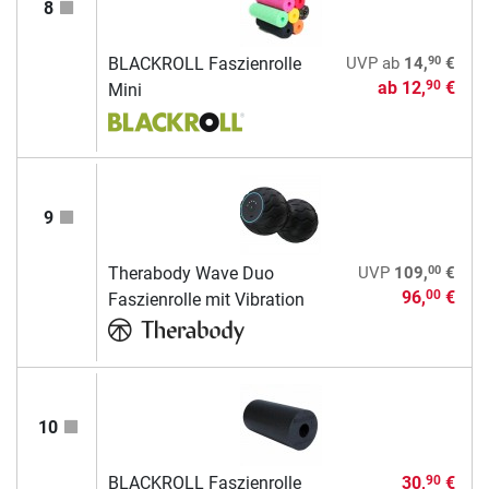
8
90
BLACKROLL Faszienrolle
UVP
ab
14,
€
ab
12,
€
90
Mini
9
00
Therabody Wave Duo
UVP
109,
€
96,
€
00
Faszienrolle mit Vibration
10
BLACKROLL Faszienrolle
30,
€
90