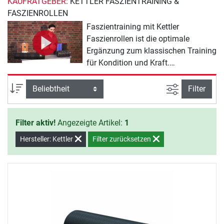
KAUFRATGEBER
: KETTLER FASZIENTRAINING &
FASZIENROLLEN
Faszientraining mit Kettler
Faszienrollen ist die optimale
Ergänzung zum klassischen Training
für Kondition und Kraft.
Regelmäßiges Faszientraining wirkt
sich positiv auf die allgemeine
Ansicht filte
Sortierung
Filter
Leistungsfähigkeit und eine bessere
Regeneration aus. Dabei werden
Filter aktiv!
Angezeigte Artikel:
1
durch Massage Knoten in den
Muskeln gelöst, die für Schmerzen
Hersteller: Kettler
Filter zurücksetzen
und Verspannungen verantwortlich
sind.