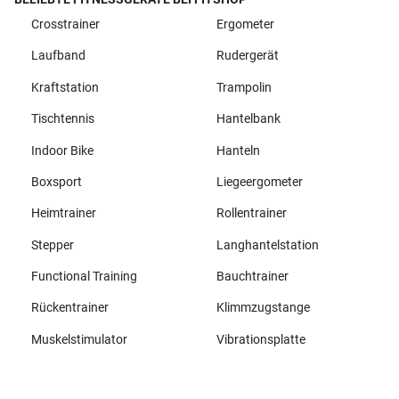
Crosstrainer
Ergometer
Laufband
Rudergerät
Kraftstation
Trampolin
Tischtennis
Hantelbank
Indoor Bike
Hanteln
Boxsport
Liegeergometer
Heimtrainer
Rollentrainer
Stepper
Langhantelstation
Functional Training
Bauchtrainer
Rückentrainer
Klimmzugstange
Muskelstimulator
Vibrationsplatte
Alle Marken