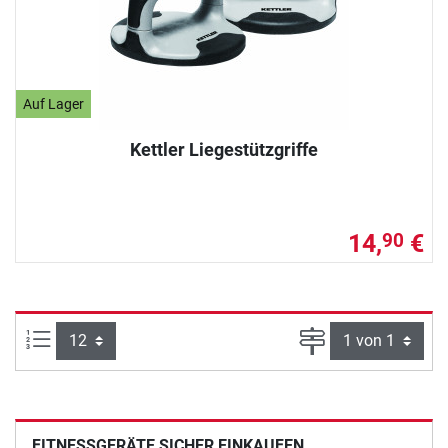
Auf Lager
Kettler Liegestützgriffe
14,
€
90
Artikel pro Seite:
Seite
FITNESSGERÄTE SICHER EINKAUFEN