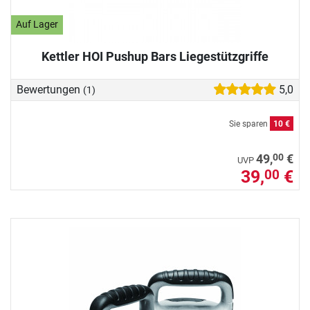
Auf Lager
Kettler HOI Pushup Bars Liegestützgriffe
Bewertungen
5,0
(1)
Sie sparen
10 €
00
49,
€
UVP
39,
€
00