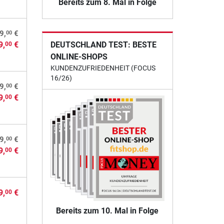
Bereits zum 8. Mal in Folge
00
9,
€
DEUTSCHLAND TEST: BESTE
9,
€
00
ONLINE-SHOPS
KUNDENZUFRIEDENHEIT (FOCUS
16/26)
00
9,
€
9,
€
00
00
9,
€
9,
€
00
9,
€
00
Bereits zum 10. Mal in Folge