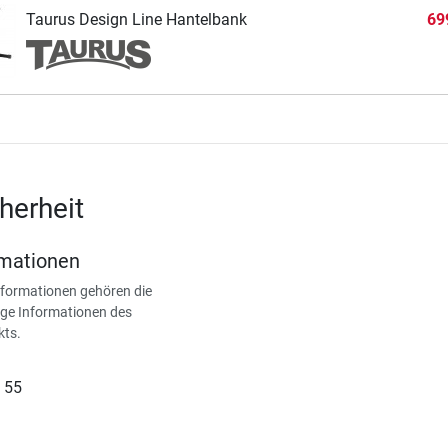
Taurus Design Line Hantelbank
69
herheit
rmationen
nformationen gehören die
ge Informationen des
kts.
 55