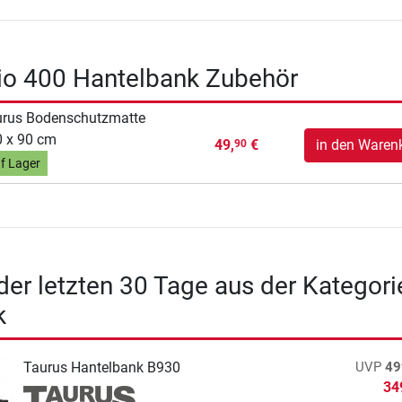
rio 400 Hantelbank Zubehör
urus Bodenschutzmatte
 x 90 cm
49,
€
in den Waren
90
f Lager
 der letzten 30 Tage aus der Kategori
k
Taurus Hantelbank B930
UVP
49
34