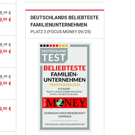
00
9,
€
DEUTSCHLANDS BELIEBTESTE
9,
€
00
FAMILIENUNTERNEHMEN
PLATZ 3 (FOCUS MONEY 09/25)
00
9,
€
9,
€
00
00
9,
€
9,
€
00
9,
€
00