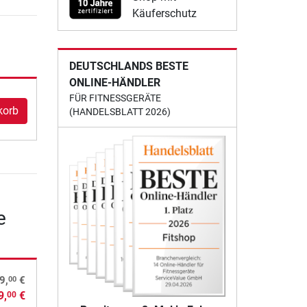
Käuferschutz
DEUTSCHLANDS BESTE
ONLINE-HÄNDLER
FÜR FITNESSGERÄTE
korb
(HANDELSBLATT 2026)
e
00
9,
€
9,
€
00