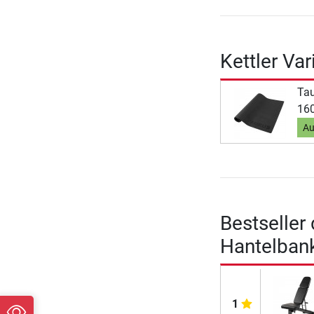
Kettler Va
Ta
160
Au
Bestseller
Hantelban
1