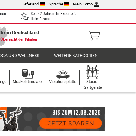
Lieferland
Sprache
Mein Konto
enen
Seit 42 Jahren Ihr Experte für
Heimfitness
36x in Deutschland
Übersicht der Filialen
OGA UND WELLNESS
WEITERE KATEGORIEN
ange
Muskelstimulator
Vibrationsplatte
Studio-
Kraftgeräte