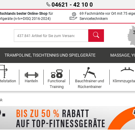
04621 - 42 10 0
tschlands bester Online-Shop
für
69 Fachmärkte vor Ort mit 75 eig
rtgeräte (n-tv+DISQ 2016-2024)
Servicetechnikern
Suchen
TRAMPOLINE, TISCHTENNIS UND SPIELGERÄTE
MASSAGE, Y
elstation
Hanteln
Functional
Bauchtrainer und
Klimmzugst
Training
Rückentrainer
nk