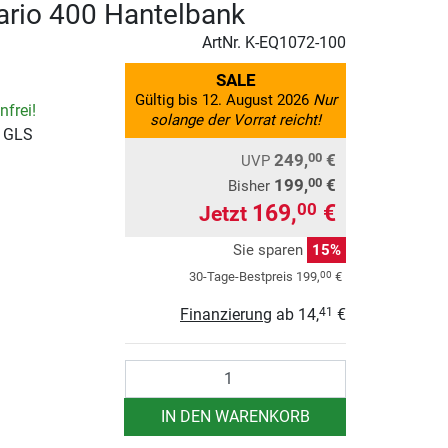
Vario 400 Hantelbank
ArtNr.
K-EQ1072-100
SALE
Gültig bis 12. August 2026
Nur
frei!
solange der Vorrat reicht!
r GLS
249,
€
00
UVP
199,
€
00
Bisher
169,
€
00
Jetzt
Sie sparen
15%
00
30-Tage-Bestpreis
199,
€
Finanzierung
ab
14,
€
41
Anzahl
IN DEN WARENKORB