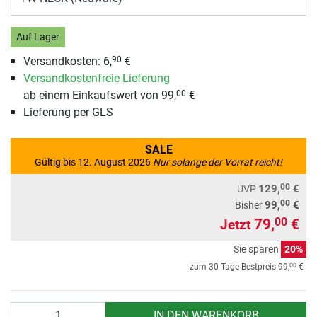
Auf Lager
Versandkosten:
6,
€
90
Versandkostenfreie Lieferung
ab einem Einkaufswert von 99,
€
00
Lieferung per GLS
SALE
Gültig bis 12. August 2026
Nur solange der Vorrat reicht!
00
129,
€
UVP
00
99,
€
Bisher
79,
€
00
Jetzt
Sie sparen
20%
00
zum 30-Tage-Bestpreis
99,
€
Anzahl
IN DEN WARENKORB