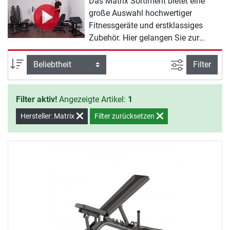
Das Matrix Sortiment bietet eine
große Auswahl hochwertiger
Fitnessgeräte und erstklassiges
Zubehör. Hier gelangen Sie zur
Übersicht über das gesamte Matrix
Hantelbank Sortiment:
Ansicht filte
Sortierung
Filter
Filter aktiv!
Angezeigte Artikel:
1
Hersteller: Matrix
Filter zurücksetzen