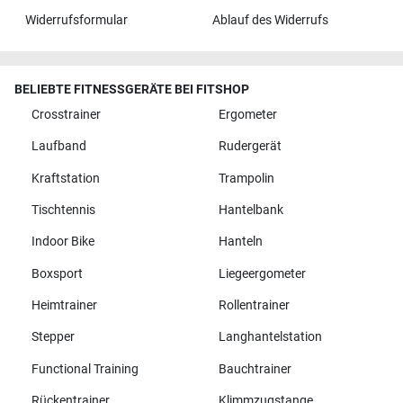
Widerrufsformular
Ablauf des Widerrufs
BELIEBTE FITNESSGERÄTE BEI FITSHOP
Crosstrainer
Ergometer
Laufband
Rudergerät
Kraftstation
Trampolin
Tischtennis
Hantelbank
Indoor Bike
Hanteln
Boxsport
Liegeergometer
Heimtrainer
Rollentrainer
Stepper
Langhantelstation
Functional Training
Bauchtrainer
Rückentrainer
Klimmzugstange