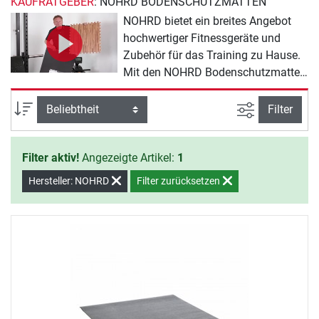
KAUFRATGEBER
: NOHRD BODENSCHUTZMATTEN
NOHRD bietet ein breites Angebot
hochwertiger Fitnessgeräte und
Zubehör für das Training zu Hause.
Mit den NOHRD Bodenschutzmatten
Produkten werden Sie zu Hause
effektiv fit, nehmen ab und halten
Ansicht filte
Sortierung
Filter
sich gesund.
Filter aktiv!
Angezeigte Artikel:
1
Hersteller: NOHRD
Filter zurücksetzen