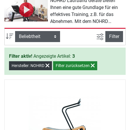
NOHRD Laufband Geräte bieten
Ihnen eine gute Grundlage für ein
effektives Training, z.B. für das
Abnehmen. Mit dem NOHRD
Sortiment erreichen Sie Ihre
Trainingsziele fast von alleine. Sie
Ansicht filte
Sortierung
Filter
müssen nur noch den Willen zeigen,
mit dem Training zu beginnen.
Filter aktiv!
Angezeigte Artikel:
3
Hersteller: NOHRD
Filter zurücksetzen