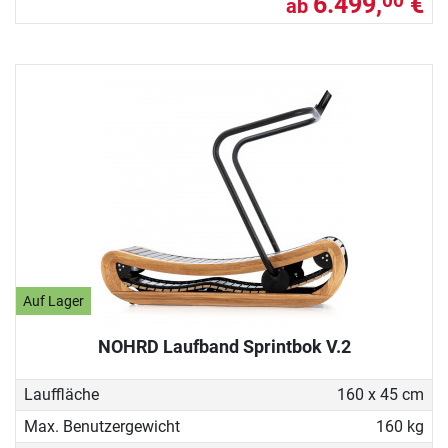
6.499,
€
00
ab
Auf Lager
NOHRD Laufband Sprintbok V.2
Lauffläche
160 x 45 cm
Max. Benutzergewicht
160 kg