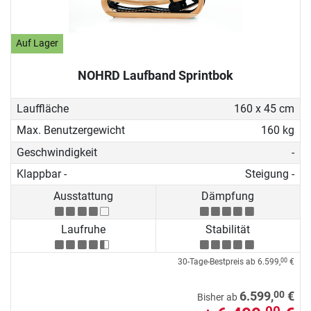
Auf Lager
NOHRD Laufband Sprintbok
Lauffläche
160 x 45 cm
Max. Benutzergewicht
160 kg
Geschwindigkeit
-
Klappbar -
Steigung -
Ausstattung
Dämpfung
Laufruhe
Stabilität
30-Tage-Bestpreis ab
6.599,
€
00
00
6.599,
€
Bisher ab