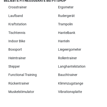
BELIEBTE FITNESSGERÄTE BEI FITSHOP
Crosstrainer
Ergometer
Laufband
Rudergerät
Kraftstation
Trampolin
Tischtennis
Hantelbank
Indoor Bike
Hanteln
Boxsport
Liegeergometer
Heimtrainer
Rollentrainer
Stepper
Langhantelstation
Functional Training
Bauchtrainer
Rückentrainer
Klimmzugstange
Muskelstimulator
Vibrationsplatte
Alle Marken