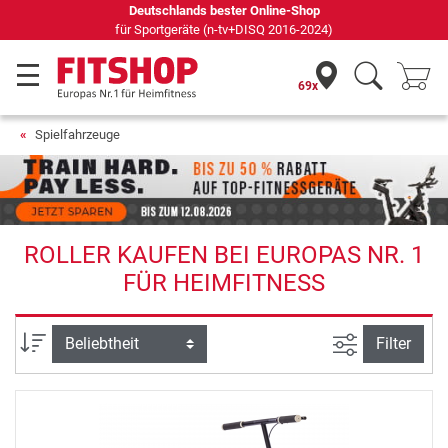
Deutschlands bester Online-Shop
für Sportgeräte (n-tv+DISQ 2016-2024)
69x
Spielfahrzeuge
ROLLER KAUFEN BEI EUROPAS NR. 1
FÜR HEIMFITNESS
Ansicht filte
Sortierung
Filter