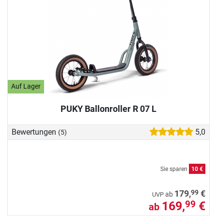
Auf Lager
PUKY Ballonroller R 07 L
Bewertungen
5,0
(5)
Sie sparen
10 €
99
179,
€
ab
UVP
169,
€
99
ab