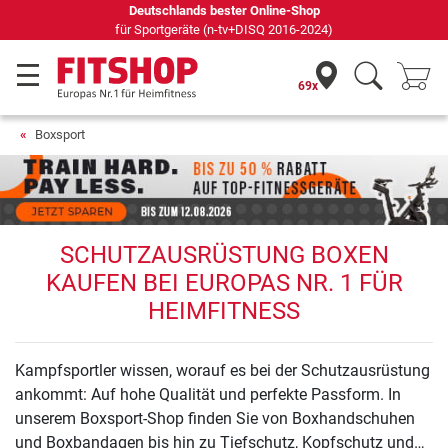
s bester Online-Shop
69 Fachmärkte vor Ort mi
e (n-tv+DISQ 2016-2024)
69x
Boxsport
SCHUTZAUSRÜSTUNG BOXEN
KAUFEN BEI EUROPAS NR. 1 FÜR
HEIMFITNESS
Kampfsportler wissen, worauf es bei der Schutzausrüstung
ankommt: Auf hohe Qualität und perfekte Passform. In
unserem Boxsport-Shop finden Sie von Boxhandschuhen
und Boxbandagen bis hin zu Tiefschutz, Kopfschutz und