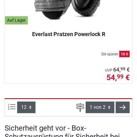
Auf Lager
Everlast Pratzen Powerlock R
Sie sparen
10 €
99
64,
€
UVP
54,
€
99
Artikel pro Seite:
Seite
weite
Sicherheit geht vor - Box-
Schutzausrüstung für Sicherheit bei