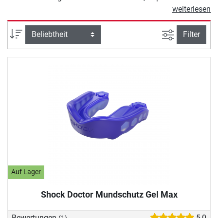
Mundschutz zuverlässiges Box-Equipment für Einsteiger,
weiterlesen
Freizeit-Sportler und anspruchsvolle Boxer. Wir statten Sie
perfekt für das Boxtraining aus: Mit unserer hochwertigen
Ansicht filte
Sortierung
Filter
Boxausrüstung namhafter Hersteller wie adidas, Century,
Everlast, Hayabusa oder Shock Doctor steigen Sie sicher in
den Ring.
Auf Lager
Shock Doctor Mundschutz Gel Max
Bewertungen
5,0