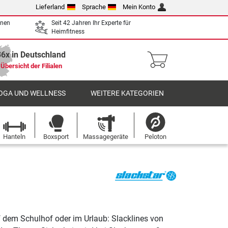
Lieferland
Sprache
Mein Konto
enen
Seit 42 Jahren Ihr Experte für
Heimfitness
36x in Deutschland
Übersicht der Filialen
OGA UND WELLNESS
WEITERE KATEGORIEN
Hanteln
Boxsport
Massagegeräte
Peloton
uf dem Schulhof oder im Urlaub: Slacklines von