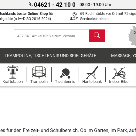
04621 - 42 10 0
08:00 - 19:00 Uhr
tschlands bester Online-Shop
für
69 Fachmärkte vor Ort mit 75 eig
rtgeräte (n-tv+DISQ 2016-2024)
Servicetechnikern
Suchen
TRAMPOLINE, TISCHTENNIS UND SPIELGERÄTE
MASSAGE, Y
Kraftstation
Trampolin
Tischtennis
Hantelbank
Indoor Bike
ines für den Freizeit- und Schulbereich. Ob im Garten, im Park, a