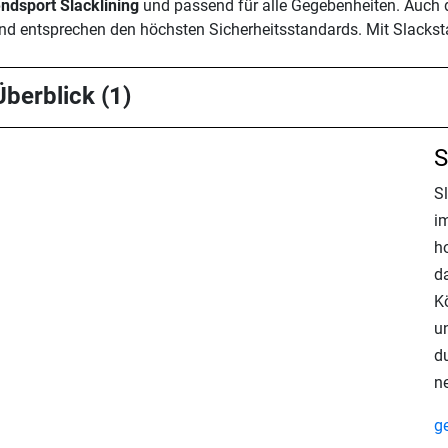
endsport Slacklining
und passend für alle Gegebenheiten. Auch d
und entsprechen den höchsten Sicherheitsstandards. Mit Slackst
Überblick (1)
S
S
im
h
d
K
u
d
n
g