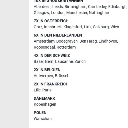
10X IN GROSSBRITANNIEN
Aberdeen
,
Leeds
,
Birmingham
,
Camberley
,
Edinburgh
,
Glasgow
,
London
,
Manchester
,
Nottingham
7X IN ÖSTERREICH
Graz
,
Innsbruck
,
Klagenfurt
,
Linz
,
Salzburg
,
Wien
6X IN DEN NIEDERLANDEN
Amsterdam
,
Bodegraven
,
Den Haag
,
Eindhoven
,
Roosendaal
,
Rotterdam
4X IN DER SCHWEIZ
Basel
,
Bern
,
Lausanne
,
Zürich
2X IN BELGIEN
Antwerpen
,
Brüssel
2X IN FRANKREICH
Lille
,
Paris
DÄNEMARK
Kopenhagen
POLEN
Warschau