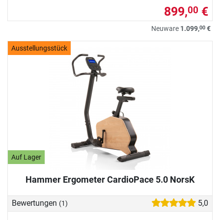
899,
€
00
00
Neuware
1.099,
€
Ausstellungsstück
Auf Lager
Hammer Ergometer CardioPace 5.0 NorsK
Bewertungen
5,0
(1)