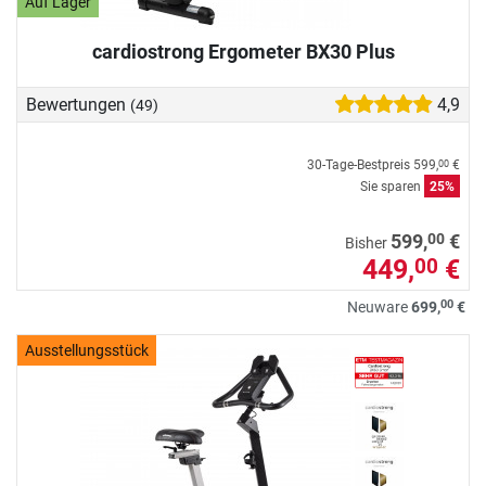
Auf Lager
cardiostrong Ergometer BX30 Plus
Bewertungen
4,9
(49)
30-Tage-Bestpreis
599,
€
00
Sie sparen
25%
00
599,
€
Bisher
449,
€
00
00
Neuware
699,
€
Ausstellungsstück