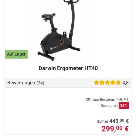
Auf Lager
Darwin Ergometer HT40
Bewertungen
4,8
(24)
30-Tage-Bestpreis
449,
€
00
Sie sparen
33%
00
449,
€
Bisher
299,
€
00