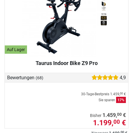
Auf Lager
Taurus Indoor Bike Z9 Pro
Bewertungen
4,9
(68)
30-Tage-Bestpreis
1.459,
€
00
Sie sparen
17%
00
1.459,
€
Bisher
1.199,
€
00
00
Neuware
1.699,
€