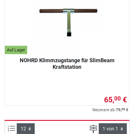
Auf Lager
NOHRD Klimmzugstange für SlimBeam
Kraftstation
65,
€
00
00
Neuware ab
79,
€
Artikel pro Seite:
Seite