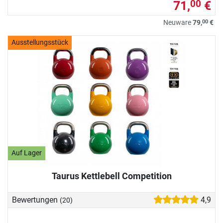
71,
€
00
00
Neuware
79,
€
Ausstellungsstück
Auf Lager
Taurus Kettlebell Competition
Bewertungen
4,9
(20)