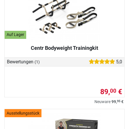
Auf Lager
Centr Bodyweight Trainingkit
Bewertungen
5,0
(1)
89,
€
00
95
Neuware
99,
€
Ausstellungsstück