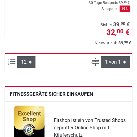
30-Tage-Bestpreis
39,
€
90
Sie sparen
19%
90
39,
€
Bisher
32,
€
00
90
Neuware ab
39,
€
Artikel pro Seite:
Seite
FITNESSGERÄTE SICHER EINKAUFEN
Fitshop ist ein von Trusted Shops
geprüfter Online-Shop mit
Käuferschutz