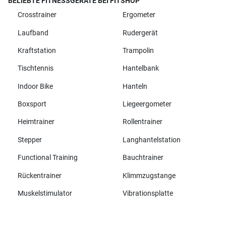
BELIEBTE FITNESSGERÄTE BEI FITSHOP
Crosstrainer
Ergometer
Laufband
Rudergerät
Kraftstation
Trampolin
Tischtennis
Hantelbank
Indoor Bike
Hanteln
Boxsport
Liegeergometer
Heimtrainer
Rollentrainer
Stepper
Langhantelstation
Functional Training
Bauchtrainer
Rückentrainer
Klimmzugstange
Muskelstimulator
Vibrationsplatte
Alle Marken