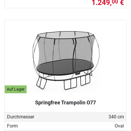
1.249,
€
00
Auf Lager
Springfree Trampolin O77
Durchmesser
340 cm
Form
Oval