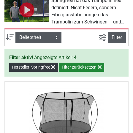
Springfree hat das Trampolin neu
definiert: Nicht Federn, sondern
Fiberglasstäbe bringen das
Trampolin zum Schwingen – und
der Rahmen befindet sich weit
unterhalb der Sprungfläche. Das
Ansicht filte
Sortierung
Filter
patentierte federlose Design und die
besondere Konstruktion sind aus der
Filter aktiv!
Angezeigte Artikel:
4
Idee entstanden, das sicherste
Trampolin der Welt zu entwickeln. In
Hersteller: Springfree
Filter zurücksetzen
rund, eckig und oval erhältlich,
finden Sie hier das passende
Springfree Trampolin für Ihren
Garten.