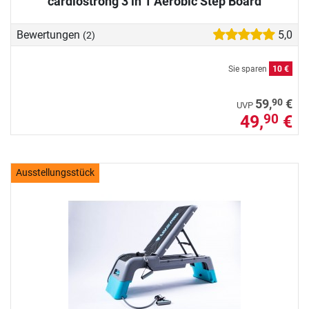
cardiostrong 3 in 1 Aerobic Step Board
Bewertungen
5,0
(2)
Sie sparen
10 €
90
59,
€
UVP
49,
€
90
Ausstellungsstück