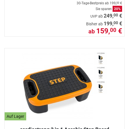
30-Tage-Bestpreis ab
199,
€
00
Sie sparen
20%
00
249,
€
ab
UVP
00
199,
€
Bisher ab
159,
€
00
ab
Auf Lager