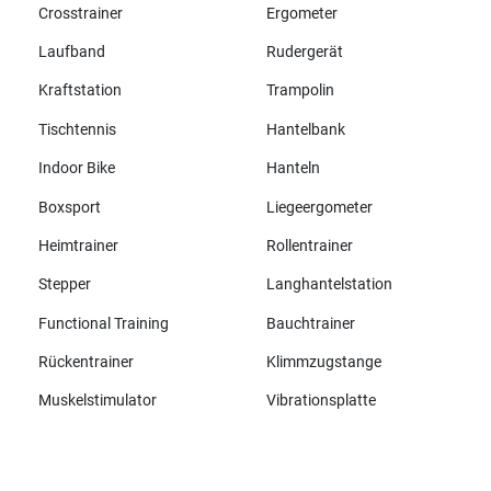
Crosstrainer
Ergometer
Laufband
Rudergerät
Kraftstation
Trampolin
Tischtennis
Hantelbank
Indoor Bike
Hanteln
Boxsport
Liegeergometer
Heimtrainer
Rollentrainer
Stepper
Langhantelstation
Functional Training
Bauchtrainer
Rückentrainer
Klimmzugstange
Muskelstimulator
Vibrationsplatte
Alle Marken