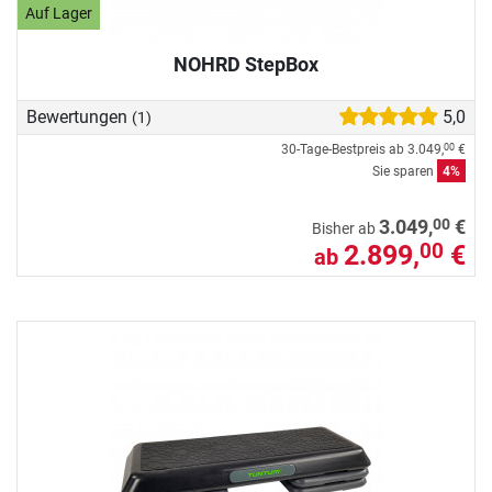
Auf Lager
NOHRD StepBox
Bewertungen
5,0
(1)
30-Tage-Bestpreis ab
3.049,
€
00
Sie sparen
4%
00
3.049,
€
Bisher ab
2.899,
€
00
ab