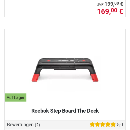
00
199,
€
UVP
169,
€
00
Auf Lager
Reebok Step Board The Deck
Bewertungen
5,0
(2)