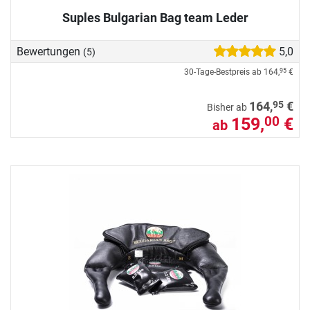
Suples Bulgarian Bag team Leder
Bewertungen
5,0
(5)
30-Tage-Bestpreis ab
164,
€
95
95
164,
€
Bisher ab
159,
€
00
ab