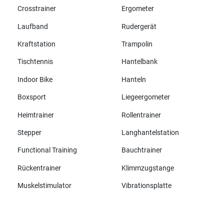
Crosstrainer
Ergometer
Laufband
Rudergerät
Kraftstation
Trampolin
Tischtennis
Hantelbank
Indoor Bike
Hanteln
Boxsport
Liegeergometer
Heimtrainer
Rollentrainer
Stepper
Langhantelstation
Functional Training
Bauchtrainer
Rückentrainer
Klimmzugstange
Muskelstimulator
Vibrationsplatte
Alle Marken