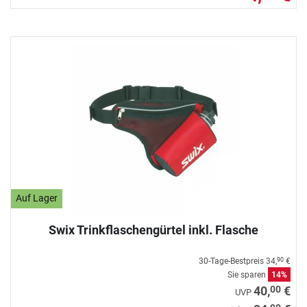
Auf Lager
Swix Trinkflaschengürtel inkl. Flasche
30-Tage-Bestpreis
34,
€
90
Sie sparen
14%
00
40,
€
UVP