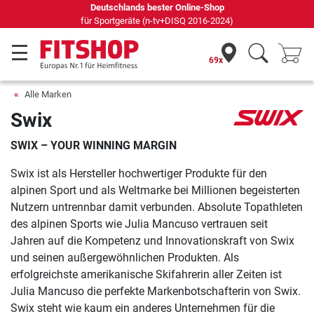
Deutschlands bester Online-Shop
69 Fachmär
für Sportgeräte (n-tv+DISQ 2016-2024)
69x
Alle Marken
Swix
SWIX – YOUR WINNING MARGIN
Swix ist als Hersteller hochwertiger Produkte für den
alpinen Sport und als Weltmarke bei Millionen begeisterten
Nutzern untrennbar damit verbunden. Absolute Topathleten
des alpinen Sports wie Julia Mancuso vertrauen seit
Jahren auf die Kompetenz und Innovationskraft von Swix
und seinen außergewöhnlichen Produkten. Als
erfolgreichste amerikanische Skifahrerin aller Zeiten ist
Julia Mancuso die perfekte Markenbotschafterin von Swix.
Swix steht wie kaum ein anderes Unternehmen für die