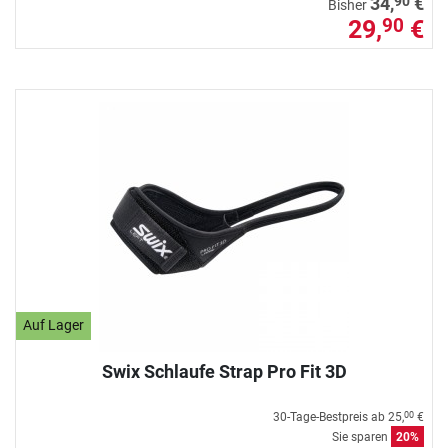
90
34,
€
Bisher
29,
€
90
Auf Lager
Swix Schlaufe Strap Pro Fit 3D
30-Tage-Bestpreis ab
25,
€
00
Sie sparen
20%