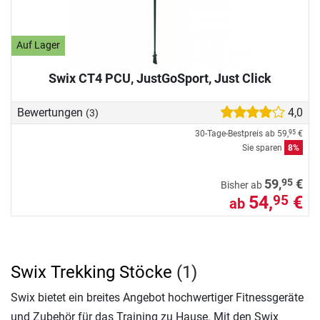
Auf Lager
Swix CT4 PCU, JustGoSport, Just Click
Bewertungen
4,0
(3)
30-Tage-Bestpreis ab
59,
€
95
Sie sparen
8%
95
59,
€
Bisher ab
54,
€
95
ab
Swix Trekking Stöcke
(1)
Swix bietet ein breites Angebot hochwertiger Fitnessgeräte
und Zubehör für das Training zu Hause. Mit den Swix