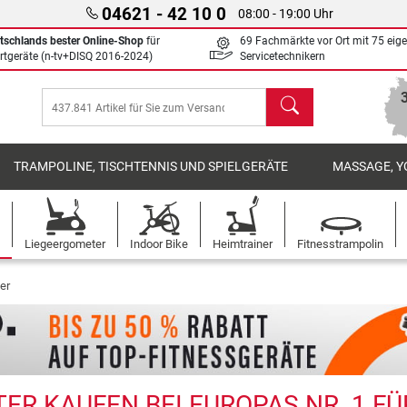
04621 - 42 10 0
08:00 - 19:00 Uhr
tschlands bester Online-Shop
für
69 Fachmärkte vor Ort mit 75 eig
rtgeräte (n-tv+DISQ 2016-2024)
Servicetechnikern
Suchen
TRAMPOLINE, TISCHTENNIS UND SPIELGERÄTE
MASSAGE, Y
Liegeergometer
Indoor Bike
Heimtrainer
Fitnesstrampolin
er
ER KAUFEN BEI EUROPAS NR. 1 FÜ