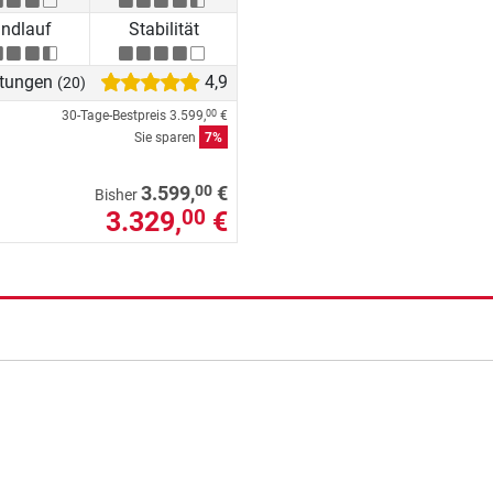
ndlauf
Stabilität
tungen
4,9
(20)
30-Tage-Bestpreis
3.599,
€
00
Sie sparen
7%
00
3.599,
€
Bisher
3.329,
€
00