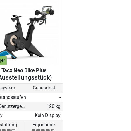
ger
Tacx Neo Bike Plus
Ausstellungsstück)
system
Generator-Induktionsbremse
standsstufen
-
Max. Benutzergewicht
120 kg
ay
Kein Display
stattung
Ergonomie