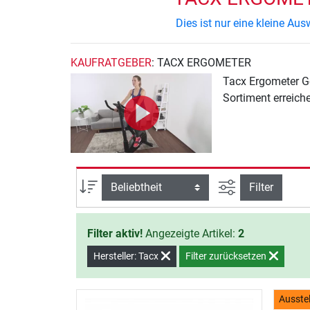
Dies ist nur eine kleine A
KAUFRATGEBER
: TACX ERGOMETER
Tacx Ergometer Ge
Sortiment erreich
Ansicht filtern
Sortierung
Filter
Filter aktiv!
Angezeigte Artikel:
2
Hersteller: Tacx
Filter zurücksetzen
Ausste