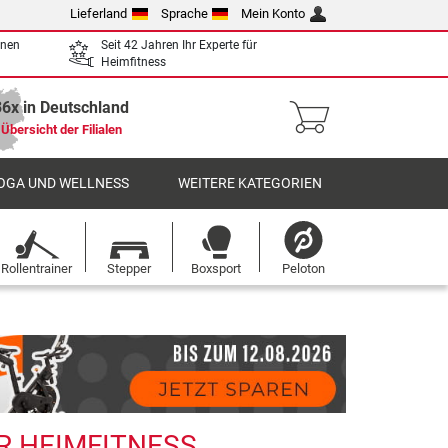
Lieferland
Sprache
Mein Konto
enen
Seit 42 Jahren Ihr Experte für
Heimfitness
36x in Deutschland
Übersicht der Filialen
OGA UND WELLNESS
WEITERE KATEGORIEN
Rollentrainer
Stepper
Boxsport
Peloton
R HEIMFITNESS