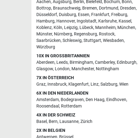
Aachen
,
Augsburg
,
Berlin
,
Bielefeld
,
Bochum
,
Bonn
,
Bottrop
,
Braunschweig
,
Bremen
,
Dortmund
,
Dresden
,
Düsseldorf
,
Duisburg
,
Essen
,
Frankfurt
,
Freiburg
,
Hamburg
,
Hannover
,
Ingolstadt
,
Karlsruhe
,
Kassel
,
Koblenz
,
Köln
,
Leipzig
,
Lübeck
,
Mannheim
,
München
,
Münster
,
Nürnberg
,
Regensburg
,
Rostock
,
Saarbrücken
,
Schleswig
,
Stuttgart
,
Wiesbaden
,
Würzburg
10X IN GROSSBRITANNIEN
Aberdeen
,
Leeds
,
Birmingham
,
Camberley
,
Edinburgh
,
Glasgow
,
London
,
Manchester
,
Nottingham
7X IN ÖSTERREICH
Graz
,
Innsbruck
,
Klagenfurt
,
Linz
,
Salzburg
,
Wien
6X IN DEN NIEDERLANDEN
Amsterdam
,
Bodegraven
,
Den Haag
,
Eindhoven
,
Roosendaal
,
Rotterdam
4X IN DER SCHWEIZ
Basel
,
Bern
,
Lausanne
,
Zürich
2X IN BELGIEN
Antwerpen
,
Brüssel