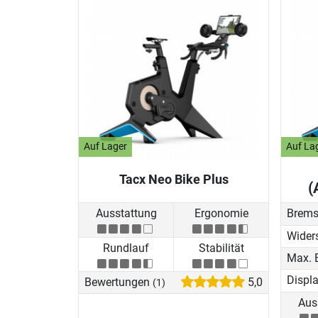
Auf Lager
Auf La
Tacx Neo Bike Plus
(
Ausstattung
Ergonomie
Brems
Wider
Rundlauf
Stabilität
Displ
Bewertungen
5,0
(1)
Aus