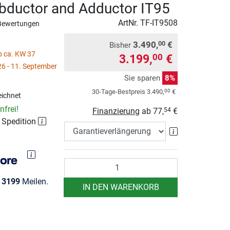
bductor and Adductor IT95
ArtNr.
TF-IT9508
Bewertungen
3.490,
€
00
Bisher
ab ca. KW 37
3.199,
€
00
6 - 11. September
Sie sparen
8%
00
30-Tage-Bestpreis
3.490,
€
ichnet
frei!
Finanzierung
ab
77,
€
54
r Spedition
Garantieverlä
Anzahl
e
3199
Meilen.
IN DEN WARENKORB