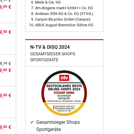
9,
€
Miele & Cie. KG
9,
€
00
dm-drogerie markt GmbH + Co. KG
Andreas Stihl AG & Co. KG (STIHL)
Canyon Bicycles GmbH (Canyon)
ABUS August Bremicker Söhne KG
9,
€
00
N-TV & DISQ 2024
GESAMTSIEGER SHOPS
SPORTGERÄTE
00
9,
€
9,
€
00
9,
€
00
Gesamtsieger Shops
9,
€
00
Sportgeräte