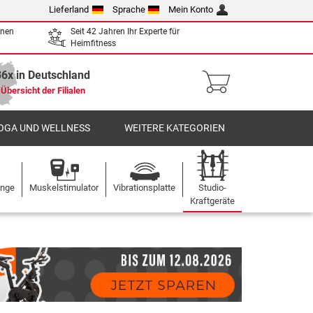
Lieferland
Sprache
Mein Konto
enen
Seit 42 Jahren Ihr Experte für
Heimfitness
36x in Deutschland
Übersicht der Filialen
OGA UND WELLNESS
WEITERE KATEGORIEN
ange
Muskelstimulator
Vibrationsplatte
Studio-
Kraftgeräte