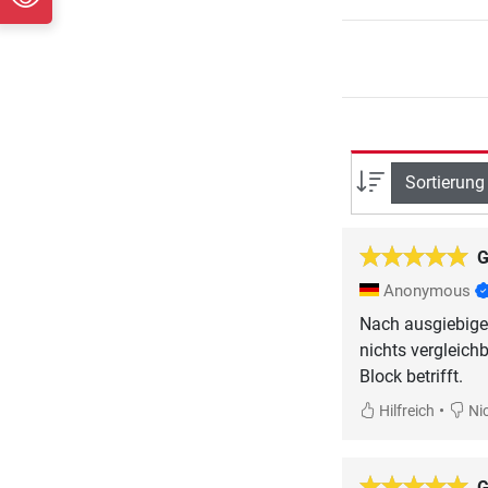
Sortierung
G
Anonymous
Nach ausgiebiger
nichts vergleich
Block betrifft.
•
Hilfreich
Nic
G