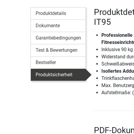
Produktdet
Produktdetails
IT95
Dokumente
Professionelle
Garantiebedingungen
Fitnesseinrich
Inklusive 90 k
Test & Bewertungen
Widerstand durc
Bestseller
Schweißabweise
Isoliertes Add
Produktsicherheit
Trinkflaschenh
Max. Benutzerg
Aufstellmaße: 
PDF-Dokum