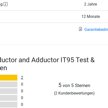
ng
2 Jahre
12 Monate
Garantiebedi
uctor and Adductor IT95 Test &
en
2
0
5
von 5 Sternen
0
(2 Kundenbewertungen)
0
0