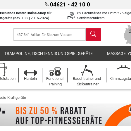
04621 - 42 10 0
tschlands bester Online-Shop
für
69 Fachmärkte vor Ort mit 75 eig
rtgeräte (n-tv+DISQ 2016-2024)
Servicetechnikern
Suchen
TRAMPOLINE, TISCHTENNIS UND SPIELGERÄTE
MASSAGE, Y
elstation
Hanteln
Functional
Bauchtrainer und
Klimmzugst
Training
Rückentrainer
udio-Kraftgeräte