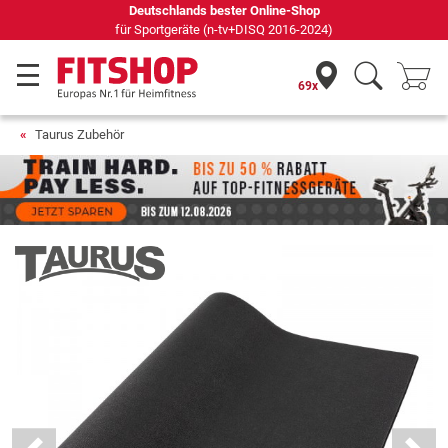
69 Fachmärkte vor Ort mit 75 eigenen Servicetechnikern
69x
Taurus Zubehör