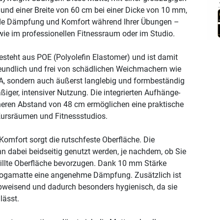
nd einer Breite von 60 cm bei einer Dicke von 10 mm,
nde Dämpfung und Komfort während Ihrer Übungen –
e im professionellen Fitnessraum oder im Studio.
esteht aus POE (Polyolefin Elastomer) und ist damit
eundlich und frei von schädlichen Weichmachern wie
A, sondern auch äußerst langlebig und formbeständig
iger, intensiver Nutzung. Die integrierten Aufhänge-
neren Abstand von 48 cm ermöglichen eine praktische
ursräumen und Fitnessstudios.
Komfort sorgt die rutschfeste Oberfläche. Die
n dabei beidseitig genutzt werden, je nachdem, ob Sie
erillte Oberfläche bevorzugen. Dank 10 mm Stärke
 Yogamatte eine angenehme Dämpfung. Zusätzlich ist
bweisend und dadurch besonders hygienisch, da sie
 lässt.