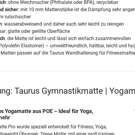
ich
: ohne Weichmacher (Phthalate oder BPA), recyclebar
d sicher
: mit 10 mm Mattenstärke ist die Dämpfung sehr ange
hr rutschsicher
h
: wasserabweisend und daher auch sehr leicht zu reinigen
ar: glatte oder gerillte Oberfläche
sch
: die Matte ist leicht und lässt sich einfach zusammenrollen
Polyolefin Elastomer) – umweltfreundlich, haltbar, leicht und hy
r Matten passen auf die Taurus Wandhalterung für Fitnessmatte
ung: Taurus Gymnastikmatte | Yogam
us Yogamatte aus POE – Ideal für Yoga,
mehr
te Pro wurde speziell entwickelt für Fitness, Yoga,
yweight-Übungen. Diese Matte, mit einer großzügigen