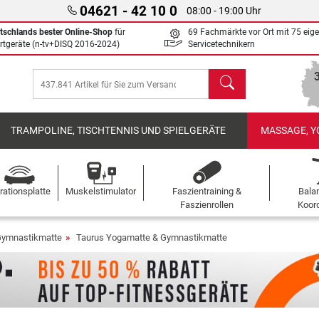
04621 - 42 10 0
08:00 - 19:00 Uhr
tschlands bester Online-Shop
für
69 Fachmärkte vor Ort mit 75 eig
rtgeräte (n-tv+DISQ 2016-2024)
Servicetechnikern
Suchen
TRAMPOLINE, TISCHTENNIS UND SPIELGERÄTE
MASSAGE, Y
rationsplatte
Muskelstimulator
Faszientraining &
Bala
Faszienrollen
Koord
Gymnastikmatte
Taurus Yogamatte & Gymnastikmatte