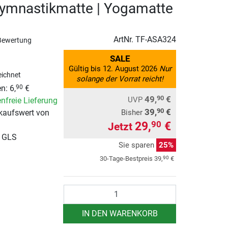
ymnastikmatte | Yogamatte
ArtNr.
TF-ASA324
Bewertung
SALE
Gültig bis 12. August 2026
Nur
ichnet
solange der Vorrat reicht!
n: 6,
€
90
49,
€
90
UVP
nfreie Lieferung
39,
€
90
Bisher
kaufswert von
29,
€
90
Jetzt
r GLS
Sie sparen
25%
90
30-Tage-Bestpreis
39,
€
Anzahl
IN DEN WARENKORB