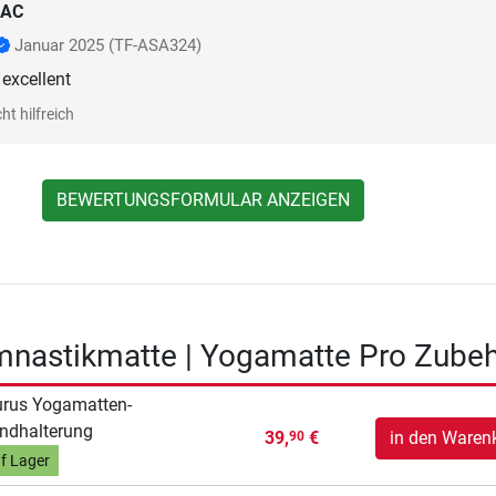
BAC
Januar 2025
(TF-ASA324)
excellent
ht hilfreich
BEWERTUNGSFORMULAR ANZEIGEN
mnastikmatte | Yogamatte Pro Zube
rus Yogamatten-
ndhalterung
39,
€
in den Waren
90
f Lager