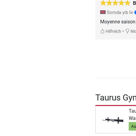
Somda yib le
Moyenne saison 
•
Hilfreich
Nic
Taurus Gy
Tau
Wa
Au