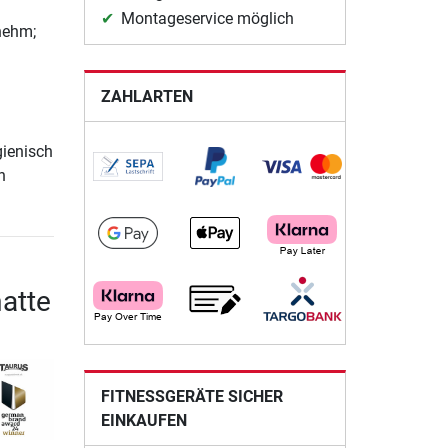
Montageservice möglich
nehm;
ZAHLARTEN
gienisch
n
atte
FITNESSGERÄTE SICHER
EINKAUFEN