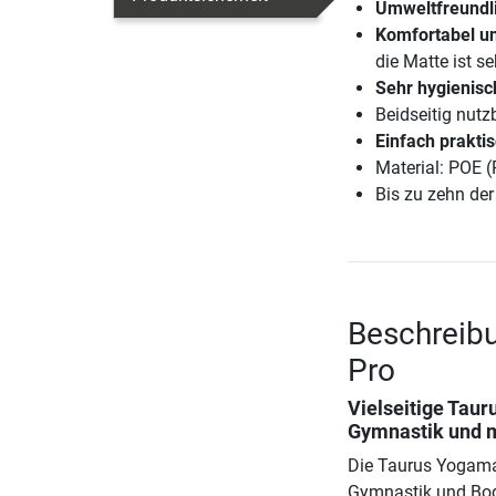
Umweltfreundl
Komfortabel un
die Matte ist se
Sehr hygienisc
Beidseitig nutzb
Einfach prakti
Material: POE (
Bis zu zehn de
Beschreib
Pro
Vielseitige Taur
Gymnastik und 
Die Taurus Yogamat
Gymnastik und Bod