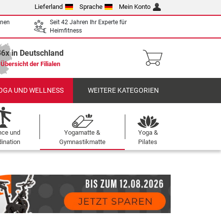
Lieferland
Sprache
Mein Konto
enen
Seit 42 Jahren Ihr Experte für
Heimfitness
36x in Deutschland
Übersicht der Filialen
OGA UND WELLNESS
WEITERE KATEGORIEN
nce und
Yogamatte &
Yoga &
ination
Gymnastikmatte
Pilates