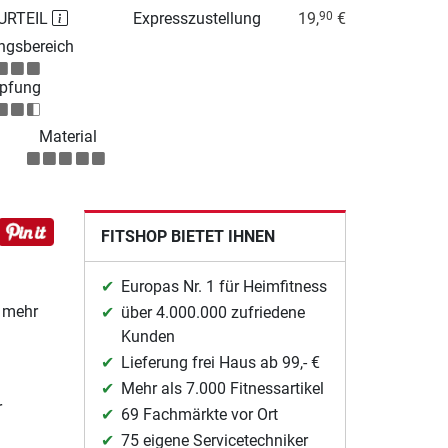
URTEIL
Expresszustellung
19,
€
90
gsbereich
pfung
Material
FITSHOP BIETET IHNEN
Europas Nr. 1 für Heimfitness
d mehr
über 4.000.000 zufriedene
Kunden
Lieferung frei Haus ab 99,- €
Mehr als 7.000 Fitnessartikel
r
69 Fachmärkte vor Ort
75 eigene Servicetechniker