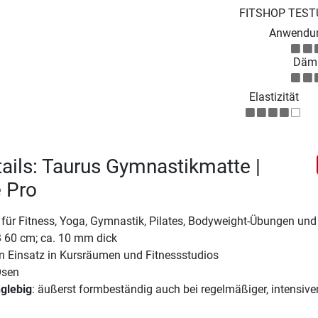
FITSHOP TEST
Anwendun
Däm
Elastizität
ails: Taurus Gymnastikmatte |
 Pro
 für Fitness, Yoga, Gymnastik, Pilates, Bodyweight-Übungen un
B 60 cm; ca. 10 mm dick
en Einsatz in Kursräumen und Fitnessstudios
Ösen
nglebig
: äußerst formbeständig auch bei regelmäßiger, intensive