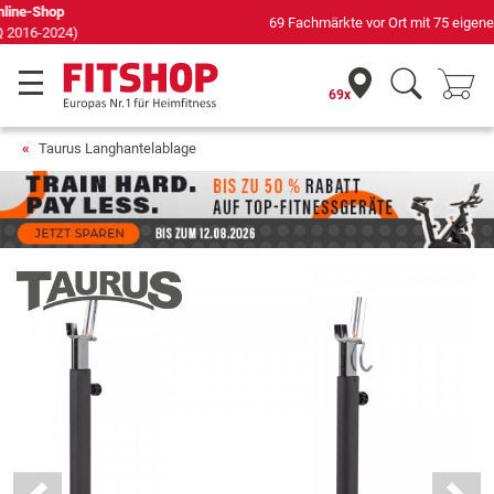
69 Fachmärkte vor Ort mit 75 eigenen Servicetechnikern
69x
Taurus Langhantelablage