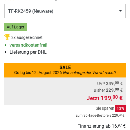
TF-RK2459 (Neuware)
Auf Lager
2x ausgezeichnet
versandkostenfrei!
Lieferung per DHL
SALE
Gültig bis 12. August 2026
Nur solange der Vorrat reicht!
00
249,
€
UVP
00
229,
€
Bisher
199,
€
00
Jetzt
Sie sparen
13%
00
zum 30-Tage-Bestpreis
229,
€
Finanzierung
ab
16,
€
97