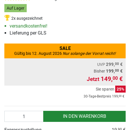
Auf Lager
2x ausgezeichnet
versandkostenfrei!
Lieferung per GLS
SALE
Gültig bis 12. August 2026
Nur solange der Vorrat reicht!
00
299,
€
UVP
00
199,
€
Bisher
149,
€
00
Jetzt
Sie sparen
25%
00
30-Tage-Bestpreis
199,
€
Anzahl
IN DEN WARENKORB
Expresszustellung
19,
€
90