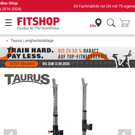
69 Fachmärkte vor Ort mit 75 eigenen Servicetechnikern
69x
Taurus Langhantelablage