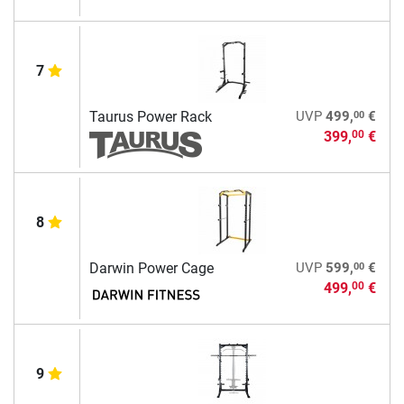
7
00
Taurus Power Rack
UVP
499,
€
399,
€
00
8
00
Darwin Power Cage
UVP
599,
€
499,
€
00
9