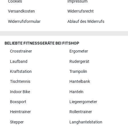
Cookies
Impressum
Versandkosten
Widerrufsrecht
Widerrufsformular
Ablauf des Widerrufs
BELIEBTE FITNESSGERÄTE BEI FITSHOP
Crosstrainer
Ergometer
Laufband
Rudergerät
Kraftstation
Trampolin
Tischtennis
Hantelbank
Indoor Bike
Hanteln
Boxsport
Liegeergometer
Heimtrainer
Rollentrainer
Stepper
Langhantelstation