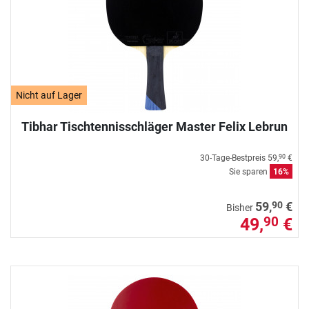
Nicht auf Lager
Tibhar Tischtennisschläger Master Felix Lebrun
30-Tage-Bestpreis
59,
€
90
Sie sparen
16%
90
59,
€
Bisher
49,
€
90