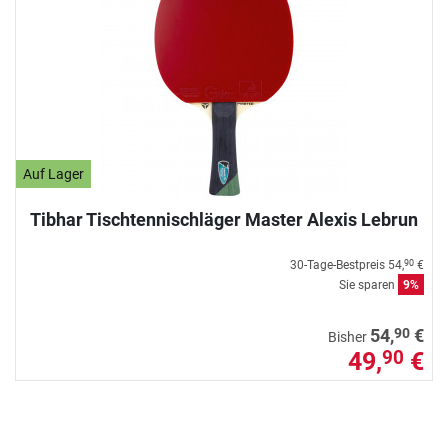
Auf Lager
Tibhar Tischtennischläger Master Alexis Lebrun
30-Tage-Bestpreis
54,
€
90
Sie sparen
9%
90
54,
€
Bisher
49,
€
90