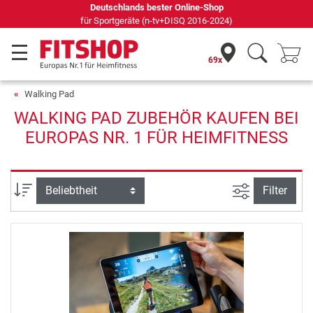
Deutschlands bester Online-Shop
für Sportgeräte (n-tv+DISQ 2016-2024)
69x
Walking Pad
WALKING PAD ZUBEHÖR KAUFEN BEI
EUROPAS NR. 1 FÜR HEIMFITNESS
Ansicht filte
Sortierung
Filter