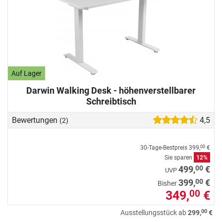
Auf Lager
Darwin Walking Desk - höhenverstellbarer
Schreibtisch
Bewertungen
4,5
(2)
30-Tage-Bestpreis
399,
€
00
Sie sparen
12%
00
499,
€
UVP
00
399,
€
Bisher
349,
€
00
00
Ausstellungsstück ab
299,
€