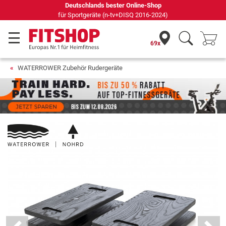
69 Fachmärkte vor Ort mit 75 eigenen Servicetechnikern
69x
WATERROWER Zubehör Rudergeräte