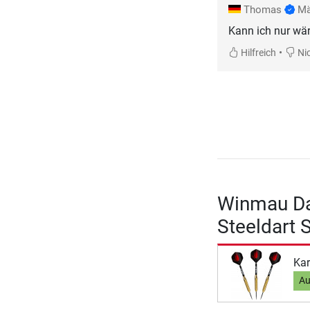
Thomas
Mä
Kann ich nur wä
•
Hilfreich
Nic
Winmau Dar
Steeldart 
Kar
Au