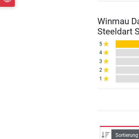
Winmau Dar
Steeldart 
5
4
3
2
1
Sortierung