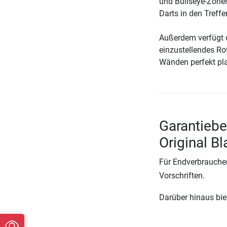
und Bullseye-Zonen
Darts in den Treffe
Außerdem verfügt d
einzustellendes R
Wänden perfekt pla
Garantieb
Original Bl
Für Endverbraucher
Vorschriften.
Darüber hinaus biete