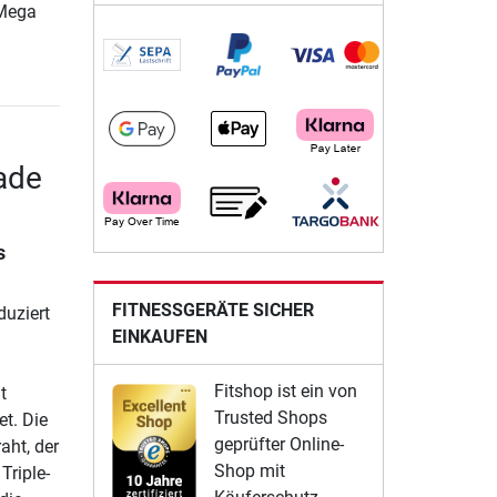
 Mega
ade
s
FITNESSGERÄTE SICHER
duziert
EINKAUFEN
Fitshop ist ein von
t
Trusted Shops
t. Die
geprüfter Online-
aht, der
Shop mit
Triple-