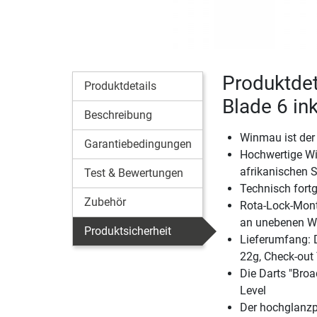
Produktdet
Produktdetails
Blade 6 ink
Beschreibung
Winmau ist der 
Garantiebedingungen
Hochwertige Wi
afrikanischen S
Test & Bewertungen
Technisch fortg
Zubehör
Rota-Lock-Mont
an unebenen Wä
Produktsicherheit
Lieferumfang: D
22g, Check-out
Die Darts "Broad
Level
Der hochglanzpo