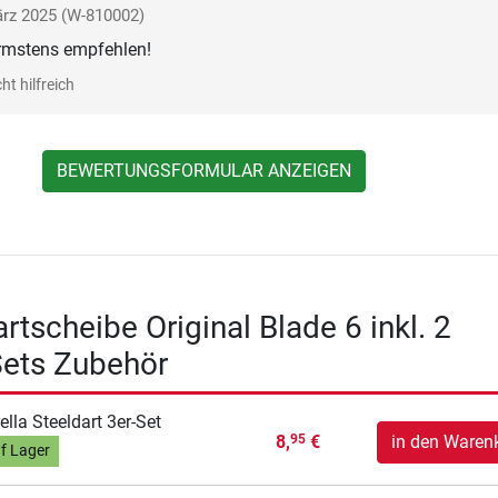
rz 2025
(W-810002)
rmstens empfehlen!
ht hilfreich
BEWERTUNGSFORMULAR ANZEIGEN
tscheibe Original Blade 6 inkl. 2
Sets Zubehör
ella Steeldart 3er-Set
8,
€
in den Waren
95
f Lager