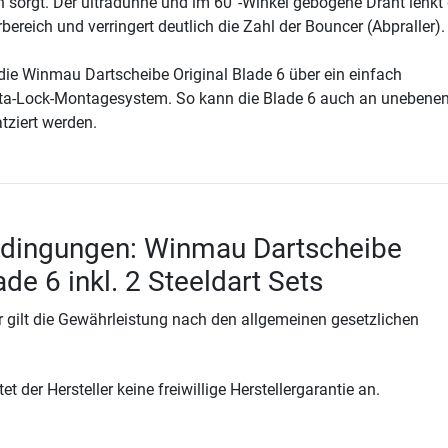
 sorgt. Der ultradünne und im 60°-Winkel gebogene Draht lenkt 
rbereich und verringert deutlich die Zahl der Bouncer (Abpraller).
ie Winmau Dartscheibe Original Blade 6 über ein einfach
ota-Lock-Montagesystem. So kann die Blade 6 auch an unebene
tziert werden.
edingungen: Winmau Dartscheibe
ade 6 inkl. 2 Steeldart Sets
 gilt die Gewährleistung nach den allgemeinen gesetzlichen
t der Hersteller keine freiwillige Herstellergarantie an.