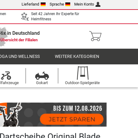
Lieferland
Sprache
Mein Konto
enen
Seit 42 Jahren Ihr Experte für
Heimfitness
36x in Deutschland
Übersicht der Filialen
OGA UND WELLNESS
WEITERE KATEGORIEN
elfahrzeuge
Gokart
Outdoor-Spielgeräte
artscheibe Original Blade