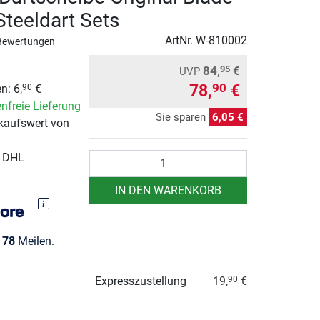
 Steeldart Sets
ArtNr.
W-810002
Bewertungen
84,
€
95
UVP
78,
€
90
n: 6,
€
90
nfreie Lieferung
Sie sparen
6,05 €
kaufswert von
Anzahl
r DHL
IN DEN WARENKORB
e
78
Meilen.
Expresszustellung
19,
€
90