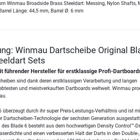
vom Winmau Broadside Brass Steeldart: Messing, Nylon Shafts,
Barrel Länge: 44,5 mm, Barrel Ø: 6 mm
ng: Winmau Dartscheibe Original Bl
teeldart Sets
 führender Hersteller für erstklassige Profi-Dartboard
eiben sind dank deren erstklassigen Verarbeitung und langen
liebtesten und meistverkauften Dartboards weltweit. Winmau pro
au.
6 überzeugt durch ihr super Preis-Leistungs-Verhältnis und ist mi
Dartscheiben-Technologie der sechsten Generation ausgestatte
des Blade 6 besteht aus dem hochwertigen Density Control™-Dr
aserdichte und einen verbesserten Halt der Darts in den Double-, 