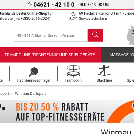
04621 - 42 10 0
08:00 - 19:00 Uhr
tschlands bester Online-Shop
für
69 Fachmärkte vor Ort mit 75 eig
rtgeräte (n-tv+DISQ 2016-2024)
Servicetechnikern
Suchen
TRAMPOLINE, TISCHTENNIS UND SPIELGERÄTE
MASSAGE, Y
te
Tischtennisschläger
Trampolin
Slackline
Spi
tsport
Winmau Dartsport
Winmau D