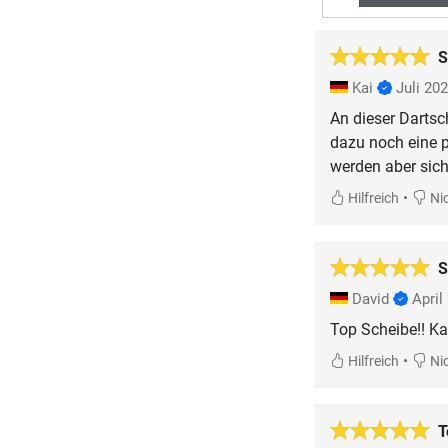
S
Kai
Juli 20
An dieser Dartsc
dazu noch eine p
werden aber siche
•
Hilfreich
Nic
S
David
April
Top Scheibe!! Ka
•
Hilfreich
Nic
T