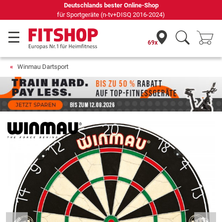
Deutschlands bester Online-Shop
für Sportgeräte (n-tv+DISQ 2016-2024)
69x
Winmau Dartsport