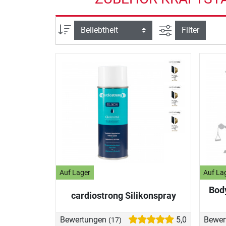
Ansicht filtern
Sortierung
Filter
Auf Lager
Auf La
Body
cardiostrong Silikonspray
Bewertungen
5,0
Bewer
(17)