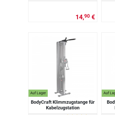
14,
€
90
Auf Lager
Auf La
BodyCraft Klimmzugstange für
Bod
Kabelzugstation