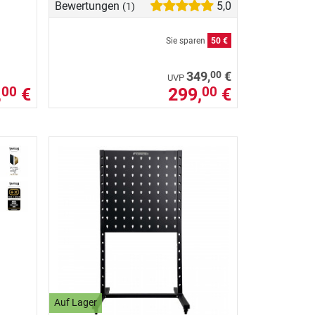
Bewertungen
5,0
(1)
Sie sparen
50 €
00
349,
€
UVP
,
€
299,
€
00
00
Auf Lager