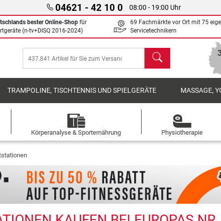
04621 - 42 10 0
08:00 - 19:00 Uhr
tschlands bester Online-Shop
für
69 Fachmärkte vor Ort mit 75 eig
rtgeräte (n-tv+DISQ 2016-2024)
Servicetechnikern
Suchen
TRAMPOLINE, TISCHTENNIS UND SPIELGERÄTE
MASSAGE, Y
Körperanalyse & Sporternährung
Physiotherapie
tstationen
TIONEN KAUFEN BEI EUROPAS NR. 