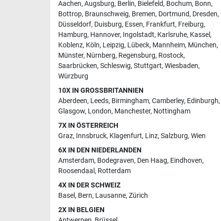
Aachen
,
Augsburg
,
Berlin
,
Bielefeld
,
Bochum
,
Bonn
,
Bottrop
,
Braunschweig
,
Bremen
,
Dortmund
,
Dresden
,
Düsseldorf
,
Duisburg
,
Essen
,
Frankfurt
,
Freiburg
,
Hamburg
,
Hannover
,
Ingolstadt
,
Karlsruhe
,
Kassel
,
Koblenz
,
Köln
,
Leipzig
,
Lübeck
,
Mannheim
,
München
,
Münster
,
Nürnberg
,
Regensburg
,
Rostock
,
Saarbrücken
,
Schleswig
,
Stuttgart
,
Wiesbaden
,
Würzburg
10X IN GROSSBRITANNIEN
Aberdeen
,
Leeds
,
Birmingham
,
Camberley
,
Edinburgh
,
Glasgow
,
London
,
Manchester
,
Nottingham
7X IN ÖSTERREICH
Graz
,
Innsbruck
,
Klagenfurt
,
Linz
,
Salzburg
,
Wien
6X IN DEN NIEDERLANDEN
Amsterdam
,
Bodegraven
,
Den Haag
,
Eindhoven
,
Roosendaal
,
Rotterdam
4X IN DER SCHWEIZ
Basel
,
Bern
,
Lausanne
,
Zürich
2X IN BELGIEN
Antwerpen
,
Brüssel