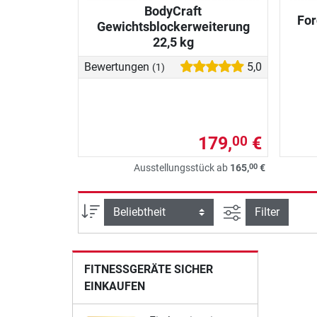
BodyCraft
Fo
Gewichtsblockerweiterung
22,5 kg
Bewertungen
5,0
(1)
179,
€
00
00
Ausstellungsstück ab
165,
€
Ansicht filtern
Sortierung
Filter
FITNESSGERÄTE SICHER
EINKAUFEN