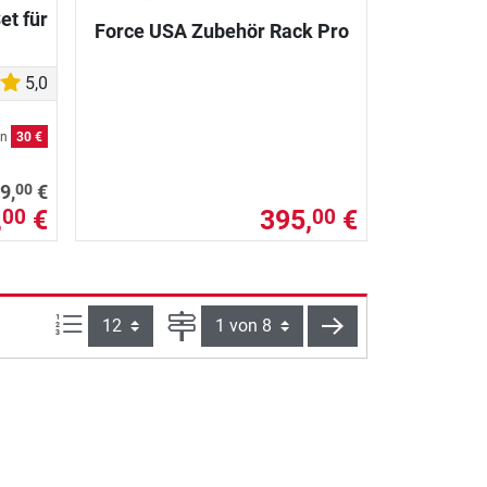
et für
Force USA Zubehör Rack Pro
5,0
en
30 €
00
9,
€
,
€
395,
€
00
00
Artikel pro Seite:
Seite
weiter