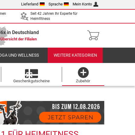
Lieferland
Sprache
Mein Konto
enen
Seit 42 Jahren Ihr Experte für
Heimfitness
36x in Deutschland
Übersicht der Filialen
OGA UND WELLNESS
WEITERE KATEGORIEN
Geschenkgutscheine
Zubehör
1 FÜR HEIMFITNESS