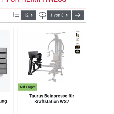
Artikel pro Seite:
Seite
weiter
Auf Lager
Taurus Beinpresse für
ung
Kraftstation WS7