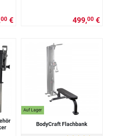
,
€
499,
€
00
00
Auf Lager
ehör
BodyCraft Flachbank
ker