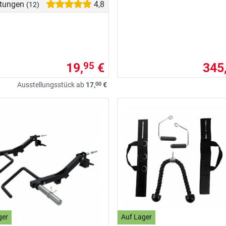
tungen
4,8
(12)
19,
€
345
95
00
Ausstellungsstück ab
17,
€
ger
Auf Lager