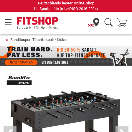
Deutschlands bester Online-Shop
für Sportgeräte (n-tv+DISQ 2016-2024)
69x
Banditosport Tischfußball / Kicker