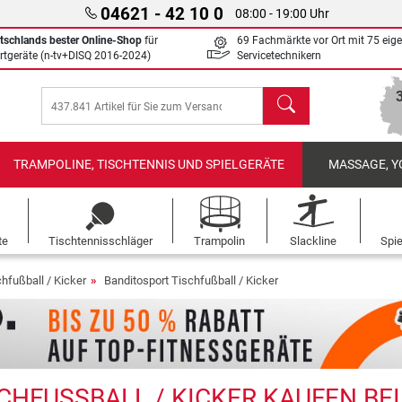
04621 - 42 10 0
08:00 - 19:00 Uhr
tschlands bester Online-Shop
für
69 Fachmärkte vor Ort mit 75 eig
rtgeräte (n-tv+DISQ 2016-2024)
Servicetechnikern
Suchen
TRAMPOLINE, TISCHTENNIS UND SPIELGERÄTE
MASSAGE, Y
te
Tischtennisschläger
Trampolin
Slackline
Spi
hfußball / Kicker
Banditosport Tischfußball / Kicker
HFUSSBALL / KICKER KAUFEN BEI E