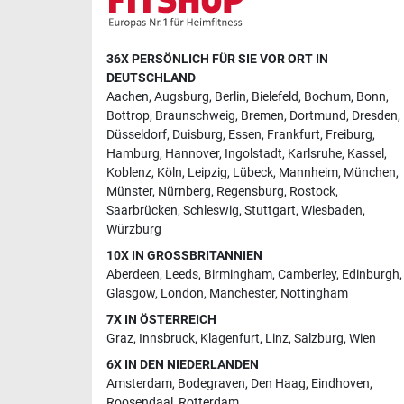
36X PERSÖNLICH FÜR SIE VOR ORT IN
DEUTSCHLAND
Aachen
,
Augsburg
,
Berlin
,
Bielefeld
,
Bochum
,
Bonn
,
Bottrop
,
Braunschweig
,
Bremen
,
Dortmund
,
Dresden
,
Düsseldorf
,
Duisburg
,
Essen
,
Frankfurt
,
Freiburg
,
Hamburg
,
Hannover
,
Ingolstadt
,
Karlsruhe
,
Kassel
,
Koblenz
,
Köln
,
Leipzig
,
Lübeck
,
Mannheim
,
München
,
Münster
,
Nürnberg
,
Regensburg
,
Rostock
,
Saarbrücken
,
Schleswig
,
Stuttgart
,
Wiesbaden
,
Würzburg
10X IN GROSSBRITANNIEN
Aberdeen
,
Leeds
,
Birmingham
,
Camberley
,
Edinburgh
,
Glasgow
,
London
,
Manchester
,
Nottingham
7X IN ÖSTERREICH
Graz
,
Innsbruck
,
Klagenfurt
,
Linz
,
Salzburg
,
Wien
6X IN DEN NIEDERLANDEN
Amsterdam
,
Bodegraven
,
Den Haag
,
Eindhoven
,
Roosendaal
,
Rotterdam