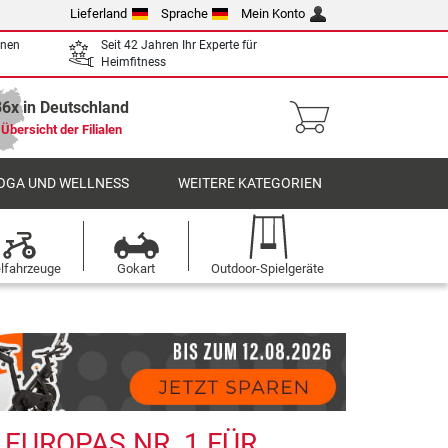
Lieferland
Sprache
Mein Konto
enen
Seit 42 Jahren Ihr Experte für
Heimfitness
36x in Deutschland
Übersicht der Filialen
OGA UND WELLNESS
WEITERE KATEGORIEN
elfahrzeuge
Gokart
Outdoor-Spielgeräte
UROPAS NR. 1 FÜR H