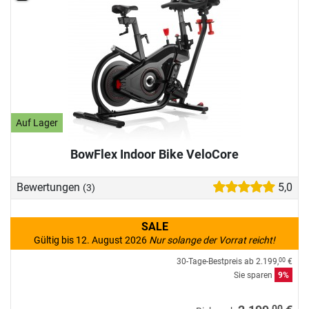
Auf Lager
BowFlex Indoor Bike VeloCore
Bewertungen
5,0
(3)
SALE
Gültig bis 12. August 2026
Nur solange der Vorrat reicht!
30-Tage-Bestpreis ab
2.199,
€
00
Sie sparen
9%
00