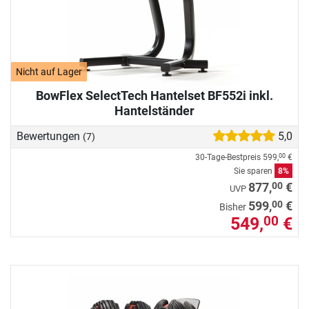
Nicht auf Lager
BowFlex SelectTech Hantelset BF552i inkl.
Hantelständer
Bewertungen
5,0
(7)
30-Tage-Bestpreis
599,
€
00
Sie sparen
8%
00
877,
€
UVP
00
599,
€
Bisher
549,
€
00