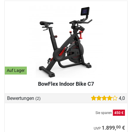
Auf Lager
BowFlex Indoor Bike C7
Bewertungen
4,0
(2)
Sie sparen
450 €
00
1.899,
€
UVP