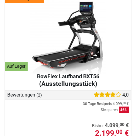
Auf Lager
BowFlex Laufband BXT56
(Ausstellungsstück)
Bewertungen
4,0
(2)
30-Tage-Bestpreis
4.099,
€
00
Sie sparen
46%
00
4.099,
€
Bisher
2.199,
€
00