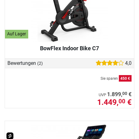
Auf Lager
BowFlex Indoor Bike C7
Bewertungen
4,0
(2)
Sie sparen
450 €
00
1.899,
€
UVP
1.449,
€
00