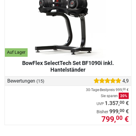
Auf Lager
BowFlex SelectTech Set BF1090i inkl.
Hantelständer
Bewertungen
4,9
(15)
30-Tage-Bestpreis
999,
€
00
Sie sparen
20%
00
1.357,
€
UVP
00
999,
€
Bisher
799,
€
00