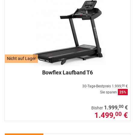
Nicht auf Lager
Bowflex Laufband T6
30-Tage-Bestpreis
1.999,
€
00
Sie sparen
25%
00
1.999,
€
Bisher
1.499,
€
00