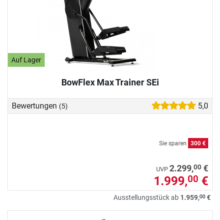
Auf Lager
BowFlex Max Trainer SEi
Bewertungen
5,0
(5)
Sie sparen
300 €
00
2.299,
€
UVP
1.999,
€
00
00
Ausstellungsstück ab
1.959,
€