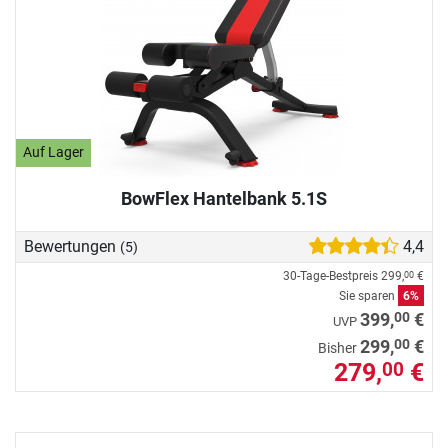
Auf Lager
BowFlex Hantelbank 5.1S
Bewertungen
4,4
(5)
30-Tage-Bestpreis
299,
€
00
Sie sparen
6%
00
399,
€
UVP
00
299,
€
Bisher
279,
€
00