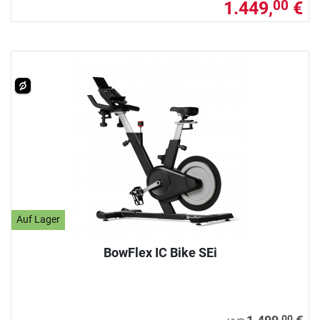
1.449,
€
00
Auf Lager
BowFlex IC Bike SEi
00