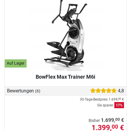
Auf Lager
BowFlex Max Trainer M6i
Bewertungen
4,8
(6)
30-Tage-Bestpreis
1.699,
€
00
Sie sparen
17%
00
1.699,
€
Bisher
1.399,
€
00