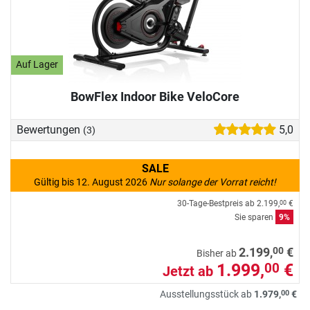
Auf Lager
BowFlex Indoor Bike VeloCore
Bewertungen
5,0
(3)
SALE
Gültig bis 12. August 2026
Nur solange der Vorrat reicht!
30-Tage-Bestpreis ab
2.199,
€
00
Sie sparen
9%
00
2.199,
€
Bisher ab
1.999,
€
00
Jetzt ab
00
Ausstellungsstück ab
1.979,
€