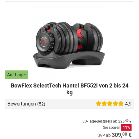
Auf Lager
BowFlex SelectTech Hantel BF552i von 2 bis 24
kg
Bewertungen
4,9
(52)
30-Tage-Bestpreis ab
225,
€
00
Sie sparen
11%
00
309,
€
ab
UVP