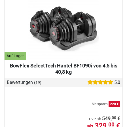
Auf Lager
BowFlex SelectTech Hantel BF1090i von 4,5 bis
40,8 kg
Bewertungen
5,0
(19)
Sie sparen
220 €
00
549,
€
ab
UVP
329,
€
00
ab