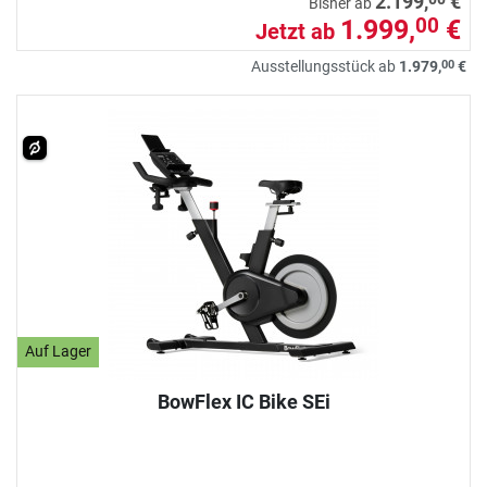
2.199,
€
Bisher ab
1.999,
€
00
Jetzt ab
00
Ausstellungsstück ab
1.979,
€
Auf Lager
BowFlex IC Bike SEi