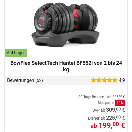
Auf Lager
BowFlex SelectTech Hantel BF552i von 2 bis 24
kg
Bewertungen
4,9
(52)
30-Tage-Bestpreis ab
225,
€
00
Sie sparen
11%
00
309,
€
ab
UVP
00
225,
€
Bisher ab
199,
€
00
ab