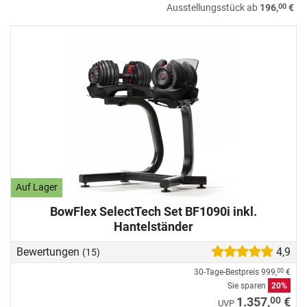
00
Ausstellungsstück ab
196,
€
Auf Lager
BowFlex SelectTech Set BF1090i inkl.
Hantelständer
Bewertungen
4,9
(15)
30-Tage-Bestpreis
999,
€
00
Sie sparen
20%
00
1.357,
€
UVP