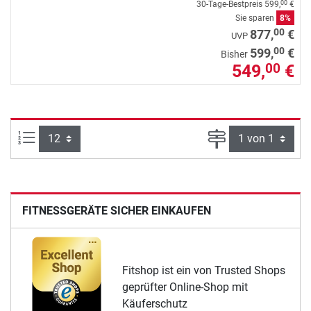
30-Tage-Bestpreis
599,
€
00
Sie sparen
8%
00
877,
€
UVP
00
599,
€
Bisher
549,
€
00
Artikel pro Seite:
Seite
FITNESSGERÄTE SICHER EINKAUFEN
Fitshop ist ein von Trusted Shops
geprüfter Online-Shop mit
Käuferschutz