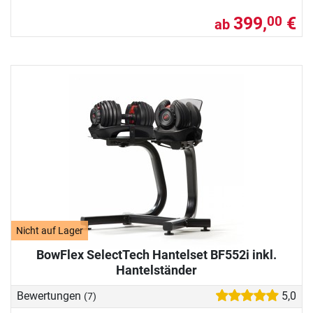
399,
€
00
ab
Nicht auf Lager
BowFlex SelectTech Hantelset BF552i inkl.
Hantelständer
Bewertungen
5,0
(7)