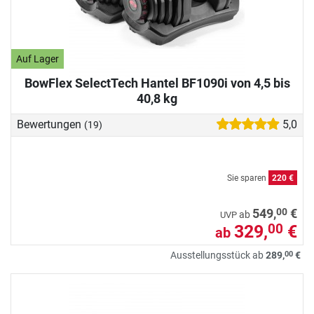
Auf Lager
BowFlex SelectTech Hantel BF1090i von 4,5 bis
40,8 kg
Bewertungen
5,0
(19)
Sie sparen
220 €
00
549,
€
ab
UVP
329,
€
00
ab
00
Ausstellungsstück ab
289,
€