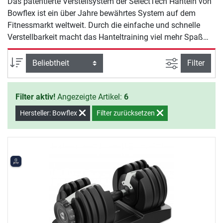
Das patentierte Verstellsystem der SelectTech Hanteln von
Bowflex ist ein über Jahre bewährtes System auf dem
Fitnessmarkt weltweit. Durch die einfache und schnelle
Verstellbarkeit macht das Hanteltraining viel mehr Spaß
und man brauch keine weiteren Gewichtsscheiben. Die
kompakten Hanteln sehen dazu noch äußerst stylish aus.
Ansicht filte
Sortierung
Filter
Filter aktiv!
Angezeigte Artikel:
6
Hersteller: Bowflex
Filter zurücksetzen