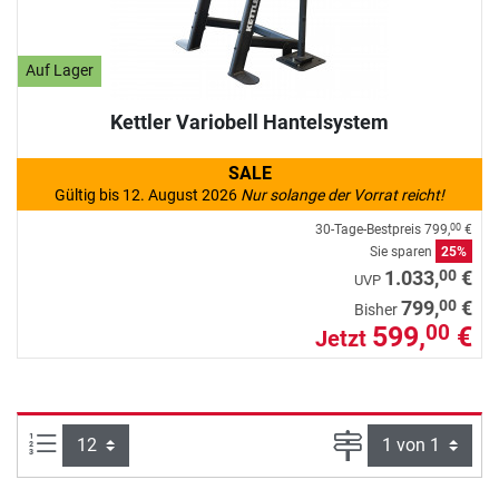
Auf Lager
Kettler Variobell Hantelsystem
SALE
Gültig bis 12. August 2026
Nur solange der Vorrat reicht!
30-Tage-Bestpreis
799,
€
00
Sie sparen
25%
00
1.033,
€
UVP
00
799,
€
Bisher
599,
€
00
Jetzt
Artikel pro Seite:
Seite