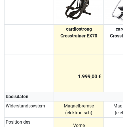
cardiostrong
cardi
Crosstrainer EX70
Crosstr
1.999,00 €
Basisdaten
Widerstandssystem
Magnetbremse
Magne
(elektronisch)
(elekt
Position des
Vorne