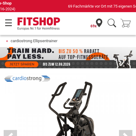
69 Fachmärkte vor Ort mit 75 eigenen Servicetechnikern
69x
cardiostrong Ellipsentrainer