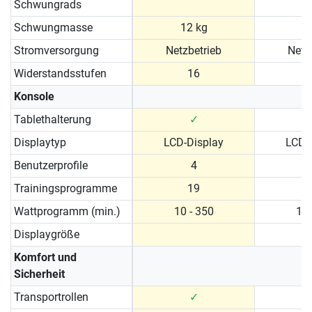
Schwungrads
Schwungmasse
12 kg
1
Stromversorgung
Netzbetrieb
Netz
Widerstandsstufen
16
Konsole
Tablethalterung
✓
Displaytyp
LCD-Display
LCD-
Benutzerprofile
4
Trainingsprogramme
19
Wattprogramm (min.)
10 - 350
10 
Displaygröße
Komfort und
Sicherheit
Transportrollen
✓