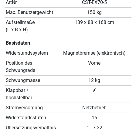
ArtNr.
CST-EX70-5
Max. Benutzergewicht
150 kg
Aufstellmaße
139 x 88 x 168 cm
(L x B x H)
Basisdaten
Widerstandssystem
Magnetbremse (elektronisch)
Position des
Vorne
Schwungrads
Schwungmasse
12 kg
Klappbar /
✗
hochstellbar
Stromversorgung
Netzbetrieb
Widerstandsstufen
16
Übersetzungsverhältnis
1 : 7.32