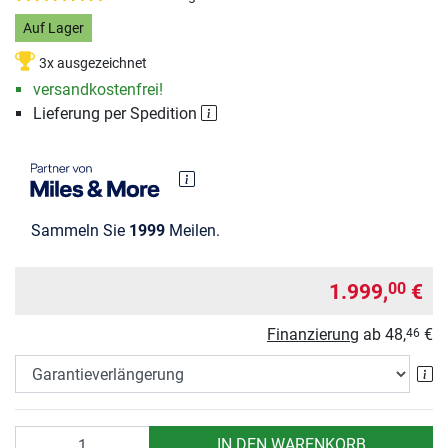
Auf Lager
3x ausgezeichnet
versandkostenfrei!
Lieferung per Spedition
Sammeln Sie
1999
Meilen.
1.999,
€
00
Finanzierung
ab
48,
€
46
Ga
Anzahl
IN DEN WARENKORB