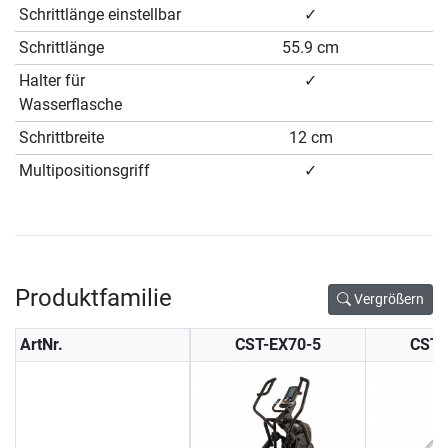
Schrittlänge einstellbar
✓
Schrittlänge
55.9 cm
Halter für
✓
Wasserflasche
Schrittbreite
12 cm
Multipositionsgriff
✓
Produktfamilie
Vergrößern
ArtNr.
CST-EX70-5
CST-