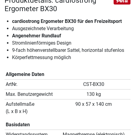
Produktdetails: cardiostrong
Ergometer BX30
cardiostrong Ergometer BX30 für den Freizeitsport
Ausgezeichnete Verarbeitung
Angenehmer Rundlauf
Stromlinienförmiges Design
9-fach höhenverstellbarer Sattel, horizontal stufenlos
Körperfettmessung möglich
Allgemeine Daten
ArtNr.
CST-BX30
Max. Benutzergewicht
130 kg
Aufstellmaße
90 x 57 x 140 cm
(L x B x H)
Basisdaten
Widerstandssystem
Magnetbremse (elektronisch)