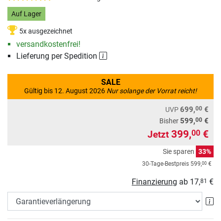
Auf Lager
5x ausgezeichnet
versandkostenfrei!
Lieferung per Spedition
SALE
Gültig bis 12. August 2026
Nur solange der Vorrat reicht!
00
699,
€
UVP
00
599,
€
Bisher
399,
€
00
Jetzt
Sie sparen
33%
00
30-Tage-Bestpreis
599,
€
Finanzierung
ab
17,
€
81
Ga