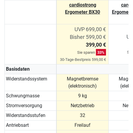
cardiostrong
cardi
Ergometer BX30
Ergomete
UVP 699,00 €
UV
Bisher 599,00 €
399,00 €
Sie
Sie sparen
33%
30-Tage-Bestpreis 599,00 €
Basisdaten
Widerstandssystem
Magnetbremse
Magne
(elektronisch)
(elekt
Schwungmasse
9 kg
9
Stromversorgung
Netzbetrieb
Netz
Widerstandsstufen
32
Antriebsart
Freilauf