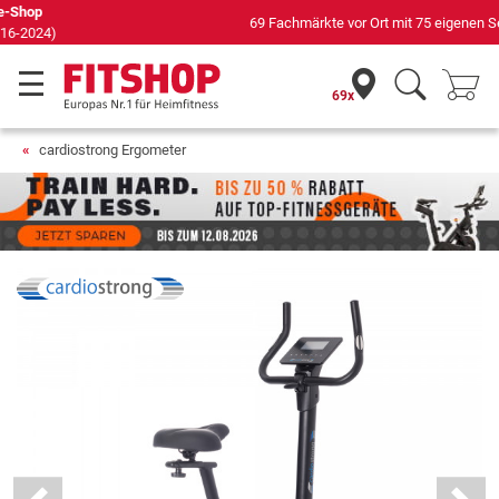
69 Fachmärkte vor Ort mit 75 eigenen Servicetechnikern
69x
cardiostrong Ergometer