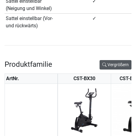
Sattel einstellbar
✓
(Neigung und Winkel)
Sattel einstellbar (Vor-
✓
und rückwärts)
Produktfamilie
Vergrößern
ArtNr.
CST-BX30
CST-B