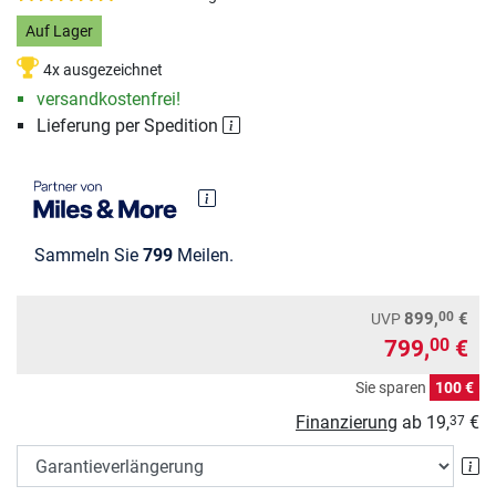
Auf Lager
4x ausgezeichnet
versandkostenfrei!
Lieferung per Spedition
Sammeln Sie
799
Meilen.
00
899,
€
UVP
799,
€
00
Sie sparen
100 €
Finanzierung
ab
19,
€
37
Ga