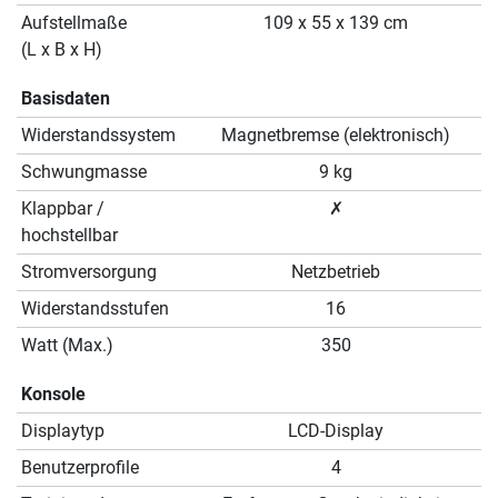
Aufstellmaße
109 x 55 x 139 cm
(L x B x H)
Basisdaten
Widerstandssystem
Magnetbremse (elektronisch)
Schwungmasse
9 kg
Klappbar /
✗
hochstellbar
Stromversorgung
Netzbetrieb
Widerstandsstufen
16
Watt (Max.)
350
Konsole
Displaytyp
LCD-Display
Benutzerprofile
4