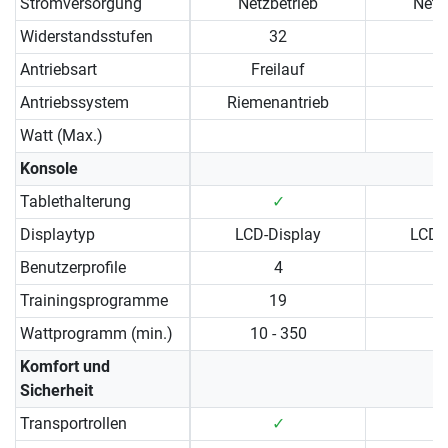
Stromversorgung
Netzbetrieb
Netz
Widerstandsstufen
32
Antriebsart
Freilauf
Antriebssystem
Riemenantrieb
Watt (Max.)
Konsole
Tablethalterung
✓
Displaytyp
LCD-Display
LCD-
Benutzerprofile
4
Trainingsprogramme
19
Wattprogramm (min.)
10 - 350
Komfort und
Sicherheit
Transportrollen
✓