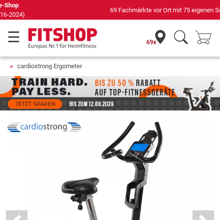
69 Fachmärkte vor Ort mit 75 eigenen Servicetechnikern
69x
cardiostrong Ergometer