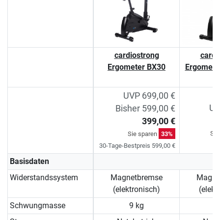
cardiostrong
cardi
Ergometer BX30
Ergomete
UVP 699,00 €
UV
Bisher 599,00 €
399,00 €
Sie
Sie sparen
33%
30-Tage-Bestpreis 599,00 €
Basisdaten
Widerstandssystem
Magnetbremse
Magne
(elektronisch)
(elekt
Schwungmasse
9 kg
9