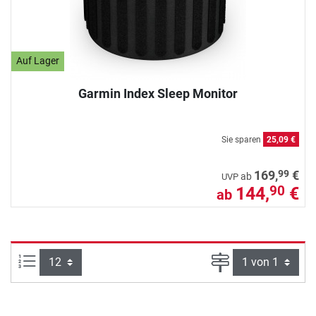
Auf Lager
Garmin Index Sleep Monitor
Sie sparen
25,09 €
99
169,
€
ab
UVP
144,
€
90
ab
Artikel pro Seite:
Seite