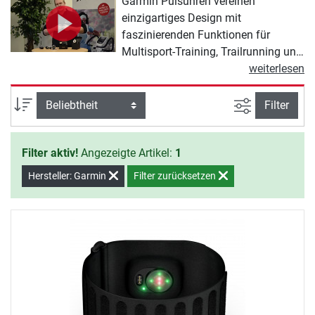
Garmin Pulsuhren vereinen
einzigartiges Design mit
faszinierenden Funktionen für
Multisport-Training, Trailrunning und
Navigation. Mit beachtlichen
weiterlesen
Highlights kommen insbesondere
die Garmin Pulsuhren der fenix-
Ansicht filte
Sortierung
Filter
Familie her, die auch vom Verband
Deutscher Berg- und Skiführer
Filter aktiv!
Angezeigte Artikel:
1
(VDBS) empfohlen werden.
Hersteller: Garmin
Filter zurücksetzen