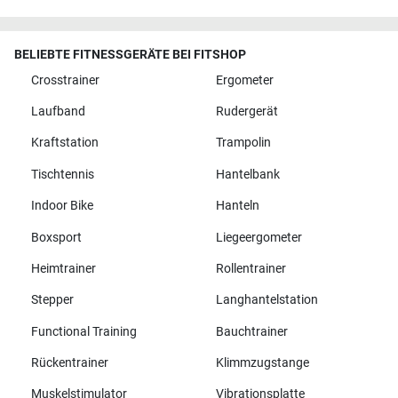
BELIEBTE FITNESSGERÄTE BEI FITSHOP
Crosstrainer
Ergometer
Laufband
Rudergerät
Kraftstation
Trampolin
Tischtennis
Hantelbank
Indoor Bike
Hanteln
Boxsport
Liegeergometer
Heimtrainer
Rollentrainer
Stepper
Langhantelstation
Functional Training
Bauchtrainer
Rückentrainer
Klimmzugstange
Muskelstimulator
Vibrationsplatte