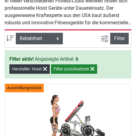
In vielen verschiedenen Fitness-Clubs weltweit finden sich
professionelle Hoist Geräte unter Dauereinsatz. Der
ausgewiesene Kraftexperte aus den USA baut äußerst
robuste und innovative Fitnessgeräte für die kommerzielle
Nutzung und hebt sich damit von der Konkurrenz ab.
Patentierte Bewegungsabläufe wie bei der Roc-It Linie
Ansicht filte
Sortierung
Filter
integrieren den ganzen Körper in einzelne Kraftübungen.
Filter aktiv!
Angezeigte Artikel:
6
Hersteller: Hoist
Filter zurücksetzen
Ausstellungsstück