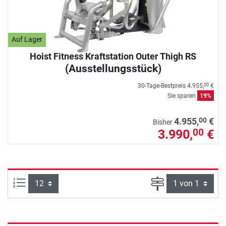
Auf Lager
Hoist Fitness Kraftstation Outer Thigh RS
(Ausstellungsstück)
30-Tage-Bestpreis
4.955,
€
00
Sie sparen
19%
00
4.955,
€
Bisher
3.990,
€
00
Artikel pro Seite:
Seite