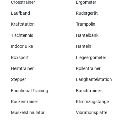
Crosstrainer
Ergometer
Laufband
Rudergerät
Kraftstation
Trampolin
Tischtennis
Hantelbank
Indoor Bike
Hanteln
Boxsport
Liegeergometer
Heimtrainer
Rollentrainer
Stepper
Langhantelstation
Functional Training
Bauchtrainer
Rückentrainer
Klimmzugstange
Muskelstimulator
Vibrationsplatte
Alle Marken