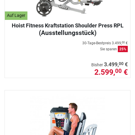
Auf Lager
Hoist Fitness Kraftstation Shoulder Press RPL
(Ausstellungsstück)
30-Tage-Bestpreis
3.499,
€
00
Sie sparen
25%
00
3.499,
€
Bisher
2.599,
€
00