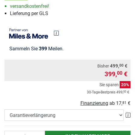
versandkostenfrei!
Lieferung per GLS
Sammeln Sie
399
Meilen.
00
499,
€
Bisher
399,
€
00
Sie sparen
20%
00
30-Tage-Bestpreis
499,
€
Finanzierung
ab
17,
€
81
Ga
Anzahl