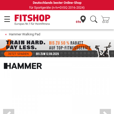
69 Fachmärkte vor Ort mit 75 eigenen Servicetechnikern
69x
Hammer Walking Pad